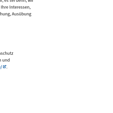
, es sei denn, wir
Ihre Interessen,
achung, Ausübung
nschutz
n und
/
.