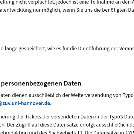
tellung nicht verpflichtet, jedoch ist eine Teilnahme an de
lentwicklung nur möglich, wenn Sie uns die benötigten Dat
o lange gespeichert, wie es für die Durchführung der Veran
 personenbezogenen Daten
aten dienen ausschließlich der Weiterversendung von Typo3
@zuv.uni-hannover.de
.
erung der Tickets der versendeten Daten in der Typo3 Dat
ch. Der Zugriff auf diese Datensätze erfolgt ausschließlich d
Webredaktion und des Sachgebiets 11. Die Datensätze in T