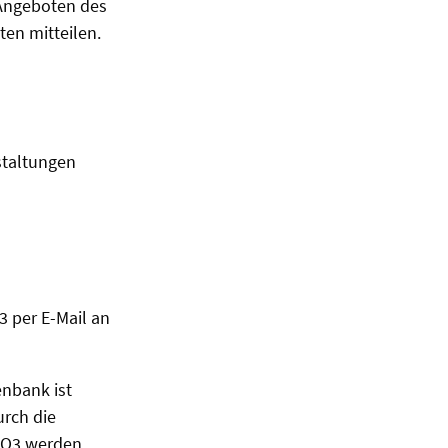
n Angeboten des
en mitteilen.
staltungen
 per E-Mail an
enbank ist
urch die
YPO3 werden