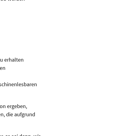
zu erhalten
ten
aschinenlesbaren
ion ergeben,
n, die aufgrund