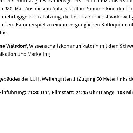
ich der Geburtstag des Namensgebers der Leibniz Universität,
m 380. Mal. Aus diesem Anlass läuft im Sommerkino der Fil
 mehrtägige Porträtsitzung, die Leibniz zunächst widerwilli
d in dem Kammerspiel zu einem vergnüglichen Kolloquium ü
hie.
ane Walsdorf
, Wissenschaftskommunikatorin mit dem Schwe
ikation und Marketing
ebäudes der LUH, Welfengarten 1 (Zugang 50 Meter links d
 Einführung: 21:30 Uhr, Filmstart: 21:45 Uhr (Länge: 103 M