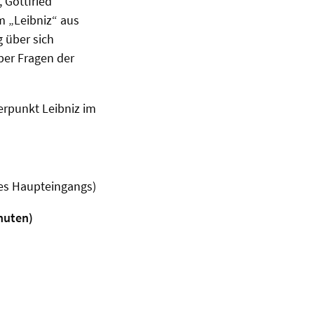
 Gottfried
m „Leibniz“ aus
g über sich
ber Fragen der
rpunkt Leibniz im
es Haupteingangs)
inuten)