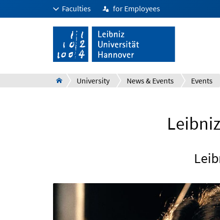
Faculties
for Employees
University
News & Events
Events
Leibniz
Leib