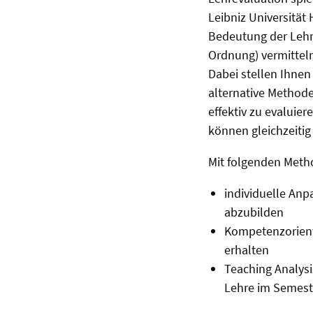
Leibniz Universität
Bedeutung der Lehr
Ordnung) vermitteln
Dabei stellen Ihne
alternative Methoden
effektiv zu evaluie
können gleichzeitig
Mit folgenden Metho
i
ndividuelle Anp
abzubilden
Kompetenzorient
erhalten
Teaching Analysi
Lehre im Semeste