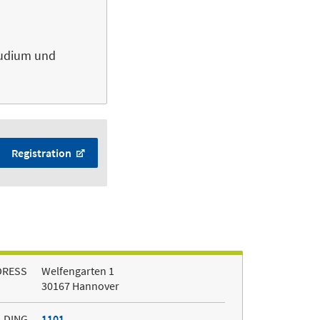
Studium und
Registration
DRESS
Welfengarten 1
30167 Hannover
LDING
1101