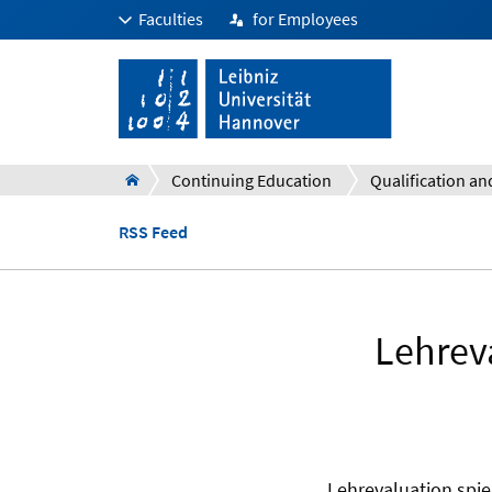
Faculties
for Employees
Continuing Education
RSS Feed
Lehrev
Lehrevaluation spie