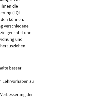
 Ihnen die
herung (LQL-
erden können.
ng verschiedene
 zielgerichtet und
-Ordnung und
 herausziehen.
halte besser
n Lehrvorhaben zu
 Verbesserung der