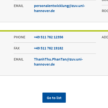
EMAIL
personalentwicklung
zuv.uni-
hannover.de
RO
PHONE
+49 511 762 12356
AD
FAX
+49 511 762 19182
EMAIL
ThanhThu.PhanTan
zuv.uni-
hannover.de
Go to list