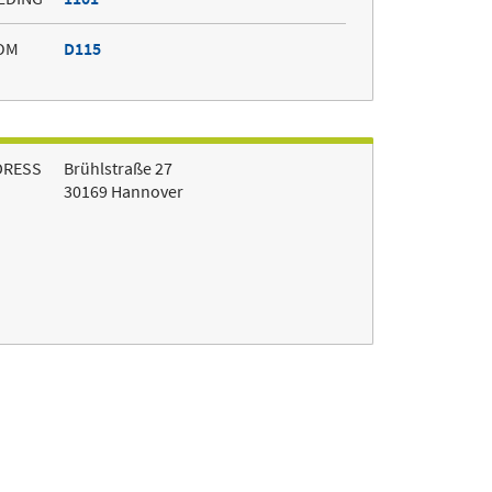
OM
D115
DRESS
Brühlstraße 27
30169 Hannover