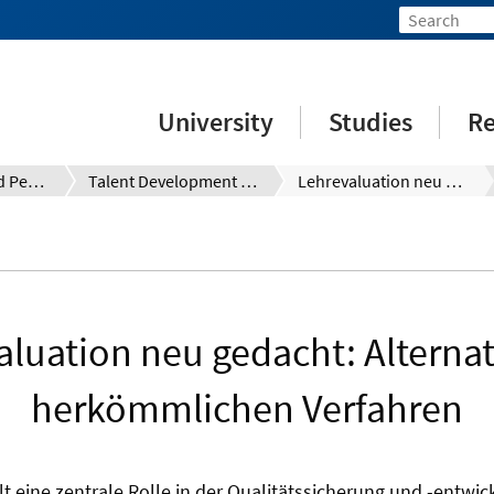
University
Studies
Re
Qualification and Personnel Development for Employees, Researchers and Teaching Staff
Talent Development System (TDS)
Lehrevaluation neu gedacht: Alternativen zu herkömmlichen Verfahren
aluation neu gedacht: Alternat
herkömmlichen Verfahren
lt eine zentrale Rolle in der Qualitätssicherung und -entwic