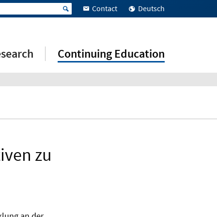
Contact
Deutsch
search
Continuing Education
iven zu
klung an der