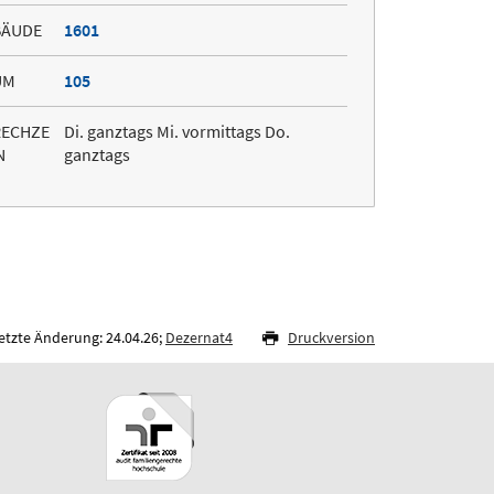
BÄUDE
1601
UM
105
RECHZE
Di. ganztags Mi. vormittags Do.
N
ganztags
etzte Änderung: 24.04.26;
Dezernat4
Druckversion