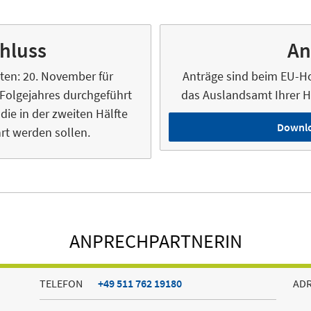
hluss
An
sten: 20. November für
Anträge sind beim EU-H
 Folgejahres durchgeführt
das Auslandsamt Ihrer H
die in der zweiten Hälfte
Downlo
rt werden sollen.
ANPRECHPARTNERIN
TELEFON
+49 511 762 19180
AD