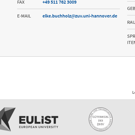
FAX
+49 511 762 3009
GE
E-MAIL
elke.buchholz
zuv.uni-hannover.de
RA
SP
ITE
L