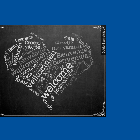
© ArtsyBee | pixabay