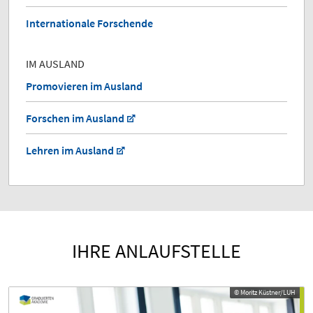
Internationale Forschende
IM AUSLAND
Promovieren im Ausland
Forschen im Ausland
Lehren im Ausland
IHRE ANLAUFSTELLE
© Moritz Küstner/LUH
© Moritz Küstner/LUH