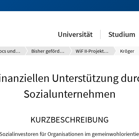
Universität
Studium
Postdocs und Promovierte
Bisher geförderte Projekte
WiF II-Projekte 2015
Kröger
inanziellen Unterstützung durc
Sozialunternehmen
KURZBESCHREIBUNG
ozialinvestoren für Organisationen im gemeinwohlorientie