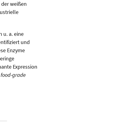
e der weißen
strielle
 u. a. eine
ntifiziert und
iese Enzyme
geringe
inante Expression
e
food-grade