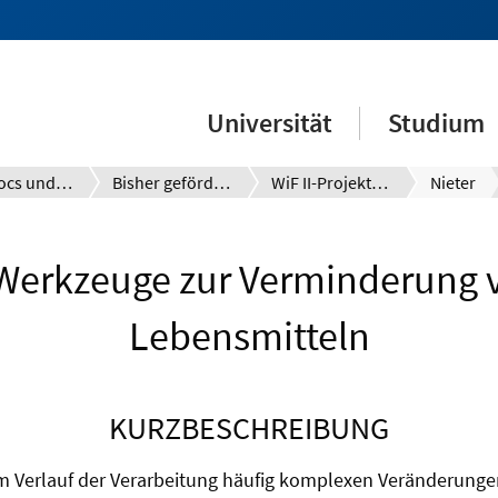
Universität
Studium
Postdocs und Promovierte
Bisher geförderte Projekte
WiF II-Projekte 2016
Nieter
Werkzeuge zur Verminderung v
Lebensmitteln
KURZBESCHREIBUNG
im Verlauf der Verarbeitung häufig komplexen Veränderunge