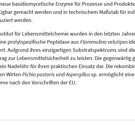
n neue basidiomycetische Enzyme für Prozesse und Produkt
fügbar gemacht werden und in technischem Maßstab für indu
ziert werden.
nstitut für Lebensmittelchemie wurden in den letzten Jahren
ne prolylspezifische Peptidase aus
Flammulina velutipes
ide
siert. Aufgrund ihres einzigartigen Substratspektrums sind d
rag zur Lebensmittelsicherheit zu leisten. Die gegenwärtig 
t ein Nadelöhr für ihren praktischen Einsatz dar. Die rekomb
hen Wirten
Pichia pastoris
und
Aspergillus
sp. ermöglicht ein
yme nach den Vorschriften der EU.
e