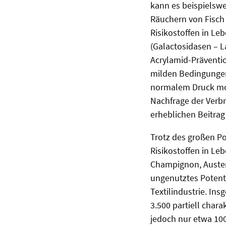
kann es beispielswe
Räuchern von Fisch
Risikostoffen in Le
(Galactosidasen – L
Acrylamid-Präventi
milden Bedingungen
normalem Druck mod
Nachfrage der Verbr
erheblichen Beitra
Trotz des großen Po
Risikostoffen in Le
Champignon, Auster
ungenutztes Potenti
Textilindustrie. In
3.500 partiell char
jedoch nur etwa 10