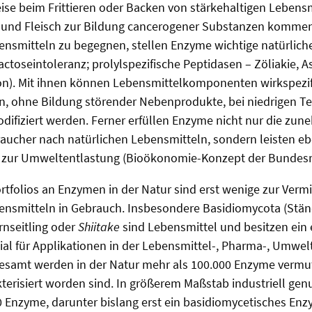
ise beim Frittieren oder Backen von stärkehaltigen Lebens
 und Fleisch zur Bildung cancerogener Substanzen komme
bensmitteln zu begegnen, stellen Enzyme wichtige natürlic
actoseintoleranz; prolylspezifische Peptidasen – Zöliakie, 
on). Mit ihnen können Lebensmittelkomponenten wirkspezif
, ohne Bildung störender Nebenprodukte, bei niedrigen 
ifiziert werden. Ferner erfüllen Enzyme nicht nur die zu
aucher nach natürlichen Lebensmitteln, sondern leisten eb
g zur Umweltentlastung (Bioökonomie-Konzept der Bundesr
rtfolios an Enzymen in der Natur sind erst wenige zur Ver
bensmitteln in Gebrauch. Insbesondere Basidiomycota (Stän
nseitling oder
Shiitake
sind Lebensmittel und besitzen ein e
al für Applikationen in der Lebensmittel-, Pharma-, Umwel
sgesamt werden in der Natur mehr als 100.000 Enzyme verm
akterisiert worden sind. In größerem Maßstab industriell ge
0 Enzyme, darunter bislang erst ein basidiomycetisches E