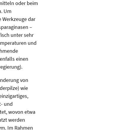
mitteln oder beim
n. Um
he Werkzeuge dar
Asparaginasen –
isch unter sehr
Temperaturen und
nehmende
enfalls einen
egierung).
minderung von
derpilze) wie
inzigartiges,
t- und
utet, wovon etwa
nutzt werden
nzym. Im Rahmen