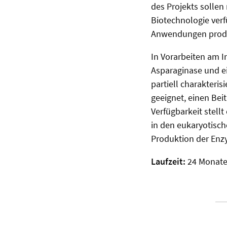
des Projekts solle
Biotechnologie ver
Anwendungen produ
In Vorarbeiten am I
Asparaginase und ei
partiell charakteri
geeignet, einen Beit
Verfügbarkeit stell
in den eukaryotisc
Produktion der Enz
Laufzeit:
24 Monat