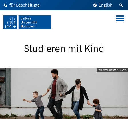
für Beschäftigte
English
Studieren mit Kind
© Emma Bauso / Pexels