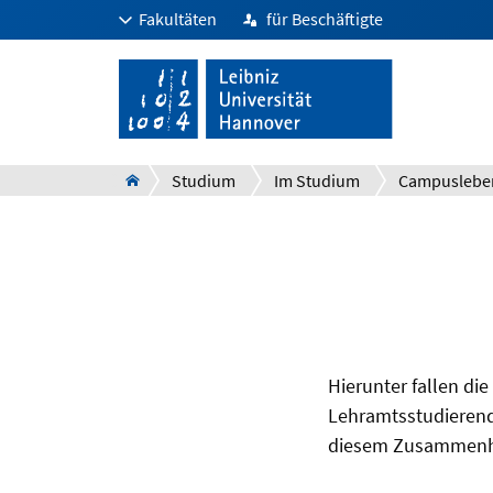
Fakultäten
für Beschäftigte
Studium
Im Studium
Hierunter fallen d
Lehramtsstudierend
diesem Zusammenh