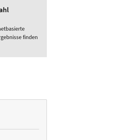
ahl
netbasierte
rgebnisse finden