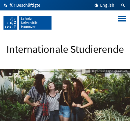
für Beschäftigte
English
Internationale Studierende
© @Brooke Cagle (@unsplash)