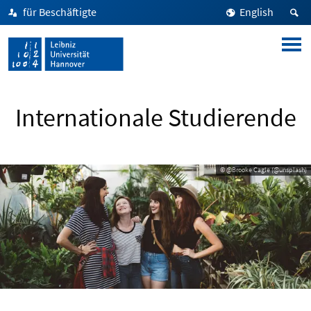
für Beschäftigte
English
Internationale Studierende
© @Brooke Cagle (@unsplash)