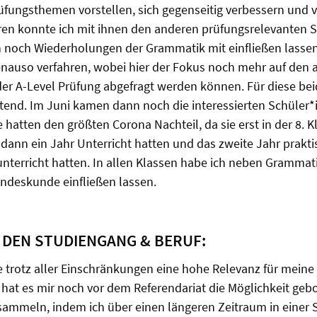
üfungsthemen vorstellen, sich gegenseitig verbessern und 
ren konnte ich mit ihnen den anderen prüfungsrelevanten S
h noch Wiederholungen der Grammatik mit einfließen lassen
genauso verfahren, wobei hier der Fokus noch mehr auf den 
der A-Level Prüfung abgefragt werden können. Für diese bei
tend. Im Juni kamen dann noch die interessierten Schüler*
e hatten den größten Corona Nachteil, da sie erst in der 8. 
ann ein Jahr Unterricht hatten und das zweite Jahr prakti
nterricht hatten. In allen Klassen habe ich neben Gramma
andeskunde einfließen lassen.
 DEN STUDIENGANG & BERUF:
 trotz aller Einschränkungen eine hohe Relevanz für meine
 hat es mir noch vor dem Referendariat die Möglichkeit geb
sammeln, indem ich über einen längeren Zeitraum in einer 