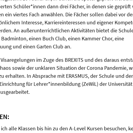
ierten Schüler*innen dann drei Fächer, in denen sie geprüf
n ein viertes Fach anwählen. Die Fächer sollen dabei vor 
nlichem Interesse, Karriereinteressen und eigener Kompet
den. An außerunterrichtlichen Aktivitäten bietet die Schu
, Badminton, einen Buch Club, einen Kammer Chor, eine
uung und einen Garten Club an.
r Visaregelungen im Zuge des BREXITS und des daraus ents
haos sowie der unklaren Situation der Corona Pandemie, wa
zu erhalten. In Absprache mit ERASMUS, der Schule und der
Einrichtung für Lehrer*innenbildung (ZeWiL) der Universitä
usgearbeitet.
EN:
 ich alle Klassen bis hin zu den A-Level Kursen besuchen, 