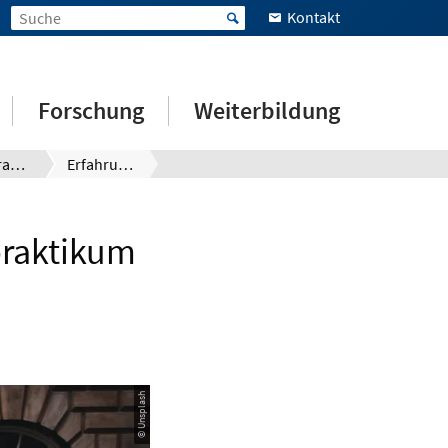
Kontakt
Forschung
Weiterbildung
EU-Praktika News
Erfahrungsbericht: Digitales Lehramtspraktikum in England
praktikum
© Unsplash