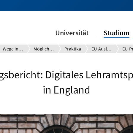
Universität
Studium
Wege ins Ausland
Möglichkeiten
Praktika
EU-Auslandspraktika
gsbericht: Digitales Lehramts
in England