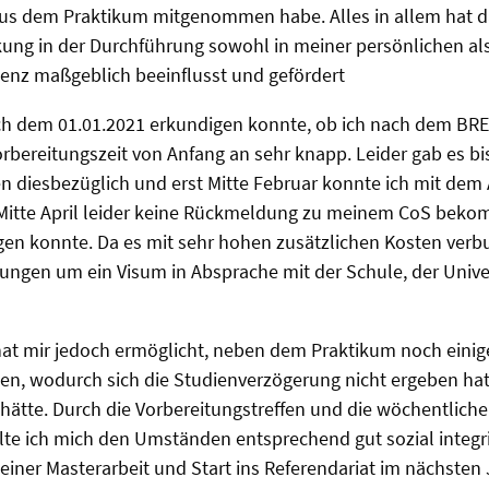
us dem Praktikum mitgenommen habe. Alles in allem hat d
kung in der Durchführung sowohl in meiner persönlichen al
enz maßgeblich beeinflusst und gefördert
ach dem 01.01.2021 erkundigen konnte, ob ich nach dem BRE
orbereitungszeit von Anfang an sehr knapp. Leider gab es b
n diesbezüglich und erst Mitte Februar konnte ich mit dem
s Mitte April leider keine Rückmeldung zu meinem CoS beko
gen konnte. Da es mit sehr hohen zusätzlichen Kosten verb
gen um ein Visum in Absprache mit der Schule, der Unive
hat mir jedoch ermöglicht, neben dem Praktikum noch einig
gen, wodurch sich die Studienverzögerung nicht ergeben hat,
hätte. Durch die Vorbereitungstreffen und die wöchentliche
e ich mich den Umständen entsprechend gut sozial integrie
ner Masterarbeit und Start ins Referendariat im nächsten J