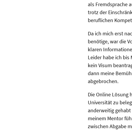
als Fremdsprache a
trotz der Einschrän
beruflichen Kompet
Da ich mich erst n
benötige, war die V
klaren Informatione
Leider habe ich bi
kein Visum beantra
dann meine Bemühun
abgebrochen.
Die Online Lösung 
Universität zu bele
anderweitig gehabt 
meinem Mentor fühlt
zwischen Abgabe mei