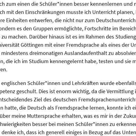
ich zum einen die Schüler*innen besser kennenlernen und 
ch mit den Einschränkungen musste ich Unterricht planen, 
ere Einheiten entwerfen, die nicht nur zum Deutschunterrich
ndern es den Gruppen ermöglichte, Fortschritte im Bereic
 zu machen. Darüber hinaus ist es im Rahmen des Studieng
iversität Göttingen mit einer Fremdsprache als eines der Un
en mindestens dreimonatigen Auslandaufenthalt zu absolvie
, die ich im Studium kennengelernt habe, testen und sie m
en.
t englischen Schüler*innen und Lehrkräften wurde ebenfall
etenz geschult. Dies ist enorm wichtig, da die Vermittlung i
tscheidendes Ziel des deutschen Fremdsprachenunterrichts 
n hatte, die Deutsch als Fremdsprache lernen, konnte ich 
 über meine Muttersprache erhalten, was es mir in der Zuk
chwierigkeiten besser bei meinen Schüler*innen zu erkenn
denke ich, dass ich generell einiges in Bezug auf das Unter