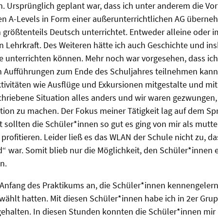
. Ursprünglich geplant war, dass ich unter anderem die Vor
en A-Levels in Form einer außerunterrichtlichen AG überne
m größtenteils Deutsch unterrichtet. Entweder alleine oder
n Lehrkraft. Des Weiteren hätte ich auch Geschichte und i
e unterrichten können. Mehr noch war vorgesehen, dass ic
 Aufführungen zum Ende des Schuljahres teilnehmen kann 
ktivitäten wie Ausflüge und Exkursionen mitgestalte und m
hriebene Situation alles anders und wir waren gezwungen,
tion zu machen. Der Fokus meiner Tätigkeit lag auf dem Sp
sollten die Schüler*innen so gut es ging von mir als mutte
rofitieren. Leider ließ es das WLAN der Schule nicht zu, da
war. Somit blieb nur die Möglichkeit, den Schüler*innen e
en.
Anfang des Praktikums an, die Schüler*innen kennengelernt
wählt hatten. Mit diesen Schüler*innen habe ich in 2er Gr
ehalten. In diesen Stunden konnten die Schüler*innen mir 