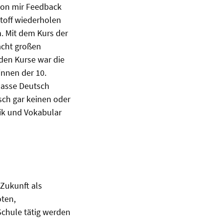
von mir Feedback
toff wiederholen
. Mit dem Kurs der
acht großen
den Kurse war die
innen der 10.
Klasse Deutsch
sch gar keinen oder
tik und Vokabular
 Zukunft als
oten,
Schule tätig werden