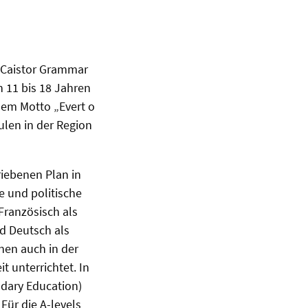
r Caistor Grammar
n 11 bis 18 Jahren
dem Motto „Evert o
ulen in der Region
riebenen Plan in
 und politische
Französisch als
nd Deutsch als
nen auch in der
 unterrichtet. In
ndary Education)
Für die A-levels