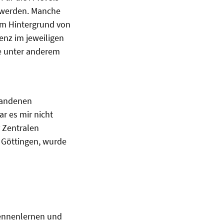
t werden. Manche
dem Hintergrund von
enz im jeweiligen
le unter anderem
tandenen
r es mir nicht
 Zentralen
t Göttingen, wurde
kennenlernen und