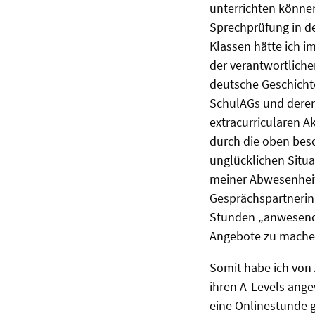
unterrichten können
Sprechprüfung in d
Klassen hätte ich i
der verantwortliche
deutsche Geschicht
SchulAGs und deren
extracurricularen A
durch die oben besc
unglücklichen Situa
meiner Abwesenheit 
Gesprächspartnerin p
Stunden „anwesend“ 
Angebote zu mach
Somit habe ich von 
ihren A-Levels ange
eine Onlinestunde g