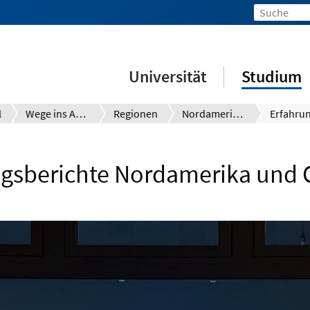
Universität
Studium
l
Wege ins Ausland
Regionen
Nordamerika und Ozeanien
ngsberichte Nordamerika und 