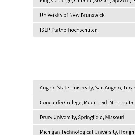
King's College, Ontario (Sozial-, Sprach-,
University of New Brunswick
ISEP-Partnerhochschulen
Angelo State University, San Angelo, Texa
Concordia College, Moorhead, Minnesota (
Drury University, Springfield, Missouri
Michigan Technological University, Hough