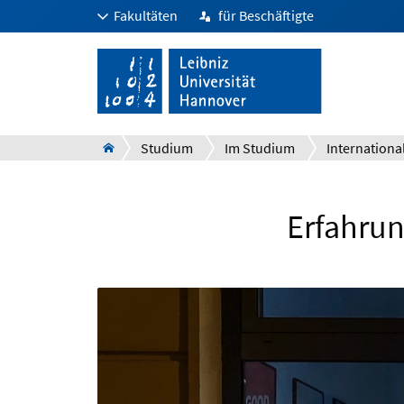
Fakultäten
für Beschäftigte
Studium
Im Studium
Internationa
Erfahru