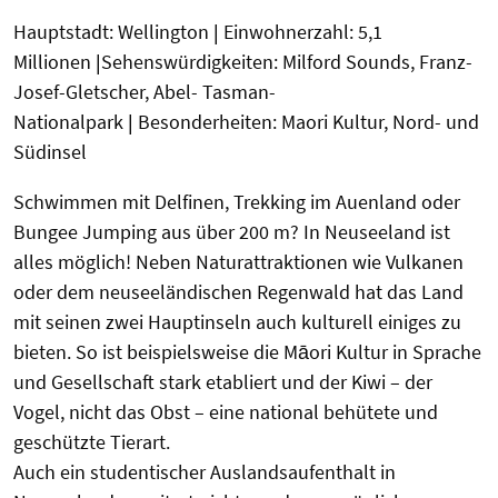
Hauptstadt:
Wellington
|
Einwohnerzahl:
5,1
Millionen
|
Sehenswürdigkeiten:
Milford
Sounds, Franz-
Josef-Gletscher, Abel- Tasman-
Nationalpark
|
Besonderheiten:
Maori Kultur
, Nord- und
Südinsel
Schwimmen mit Delfinen, Trekking im
Auenland
oder
Bungee
Jumping
aus über 200 m? In Neuseeland ist
alles möglich! Neben Naturattraktionen wie Vulkane
n
oder de
m
neuseeländischen Regenwald hat das Land
mit seinen zwei Hauptinseln auch kulturell einiges zu
bieten. So ist beispielsweise die
Māori
Kultur in Sprache
und Gesellschaft stark etabliert und der Kiwi –
der
Vogel, nicht das Obst – eine national behütete und
geschützte Tierart.
Auch ein studentischer Auslandsaufenthalt in