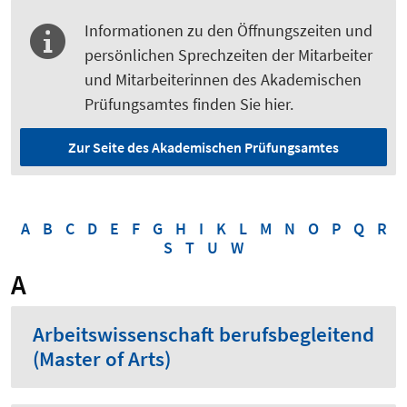
Informationen zu den Öffnungszeiten und
persönlichen Sprechzeiten der Mitarbeiter
und Mitarbeiterinnen des Akademischen
Prüfungsamtes finden Sie hier.
Zur Seite des Akademischen Prüfungsamtes
A
B
C
D
E
F
G
H
I
K
L
M
N
O
P
Q
R
S
T
U
W
A
Arbeitswissenschaft berufsbegleitend
(Master of Arts)