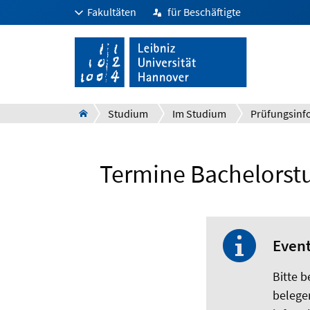
Fakultäten
für Beschäftigte
Studium
Im Studium
Termine Bachelorstu
Even
Bitte 
belege