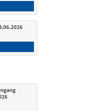
8.06.2026
engang
026