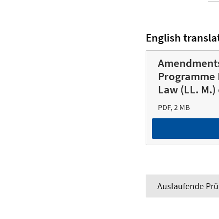
English transla
Amendments 
Programme I
Law (LL. M.)
PDF, 2 MB
Auslaufende Pr