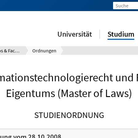
Universität
Studium
Prüfungsinfos & Fachberatung
Ordnungen
mationstechnologierecht und R
Eigentums (Master of Laws)
STUDIENORDNUNG
ung vom 28.10.2008