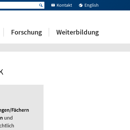
Kontakt
English
Forschung
Weiterbildung
K
ngen/Fächern
en
und
chtlich