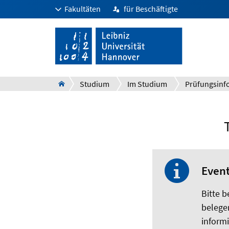
Fakultäten
für Beschäftigte
Studium
Im Studium
Even
Bitte 
belege
informi