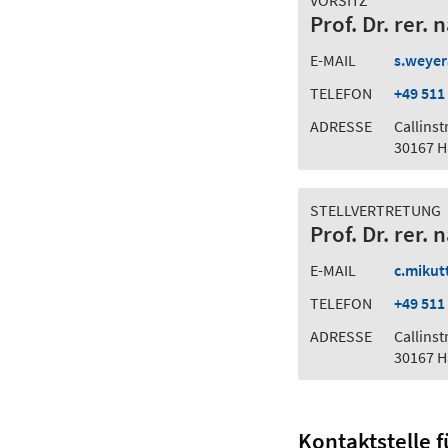
VORSITZ
Prof. Dr. rer.
E-MAIL
s.weyer
TELEFON
+49 511
ADRESSE
Callinst
30167 
STELLVERTRETUNG
Prof. Dr. rer. 
E-MAIL
c.mikut
TELEFON
+49 511
ADRESSE
Callinst
30167 
Kontaktstelle 