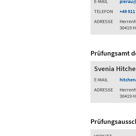
E-MAIL
pierau
TELEFON
+49 511
ADRESSE
Herrenh
30419 
Prüfungsamt de
Svenia Hitch
E-MAIL
hitchen
ADRESSE
Herrenh
30419 
Prüfungsaussc