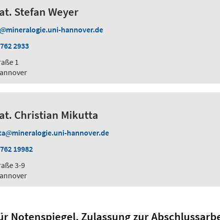
 nat. Stefan Weyer
mineralogie.uni-hannover.de
 762 2933
raße 1
Hannover
nat. Christian Mikutta
ta
mineralogie.uni-hannover.de
 762 19982
raße 3-9
Hannover
für Notenspiegel, Zulassung zur Abschlussarbe