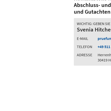
Abschluss- un
und Gutachten
WICHTIG: GEBEN SI
Svenia Hitch
E-MAIL
pruefu
TELEFON
+49 511
ADRESSE
Herrenh
30419 