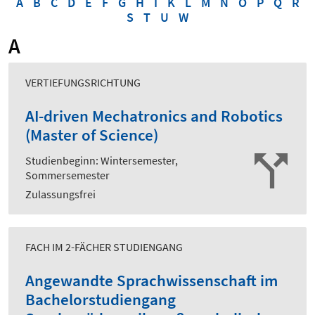
A
B
C
D
E
F
G
H
I
K
L
M
N
O
P
Q
R
S
T
U
W
A
VERTIEFUNGSRICHTUNG
AI-driven Mechatronics and Robotics
(Master of Science)
Studienbeginn: Wintersemester,
Sommersemester
Zulassungsfrei
FACH IM 2-FÄCHER STUDIENGANG
Angewandte Sprachwissenschaft im
Bachelorstudiengang