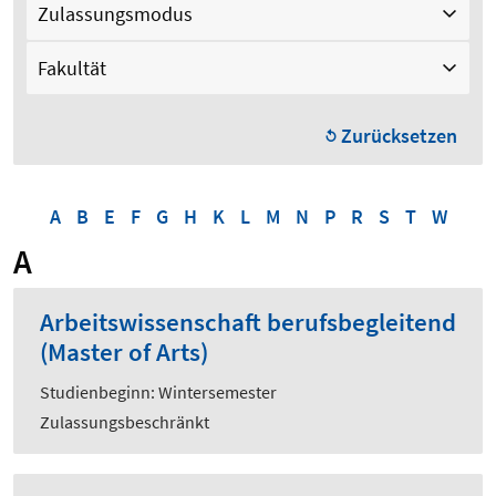
Zulassungsmodus
Fakultät
Zurücksetzen
A
B
E
F
G
H
K
L
M
N
P
R
S
T
W
A
Arbeitswissenschaft berufsbegleitend
(Master of Arts)
Studienbeginn: Wintersemester
Zulassungsbeschränkt