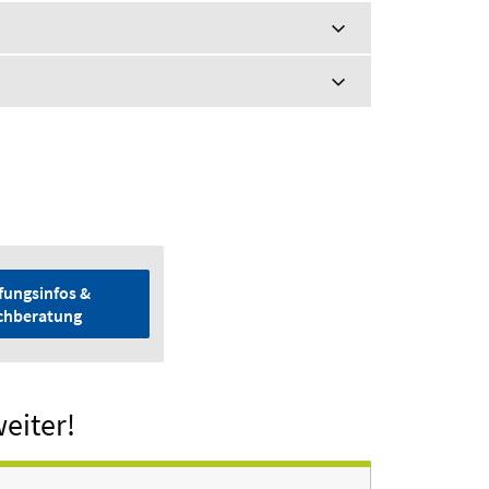
fungsinfos &
chberatung
eiter!