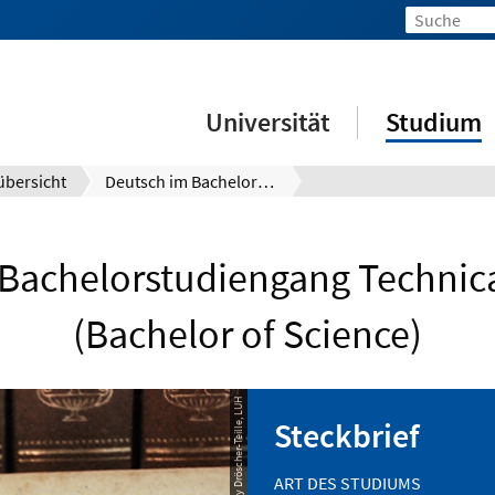
Universität
Studium
bersicht
Deutsch im Bachelorstudiengang Technical Education
Bachelorstudiengang Technic
(Bachelor of Science)
© Mandy Dröscher-Teille, LUH
Steckbrief
ART DES STUDIUMS