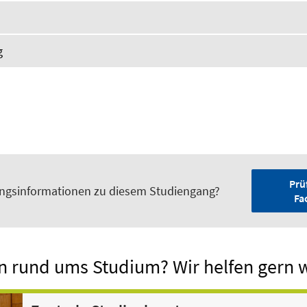
g
Prü
ungsinformationen zu diesem Studiengang?
Fa
n rund ums Studium? Wir helfen gern w