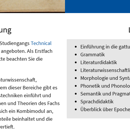
ung
s Studiengangs
Technical
Einführung in die gatt
 angeboten. Als Erstfach
Grammatik
tte beachten Sie die
Literaturdidaktik
Literaturwissenschaftl
Morphologie und Synt
aturwissenschaft,
Phonetik und Phonolo
em dieser Bereiche gibt es
Semantik und Pragmat
stechniken einführt und
Sprachdidaktik
men und Theorien des Fachs
Überblick über Epoche
 sich ein Kombimodul an,
teile beinhaltet und die
rtieft.