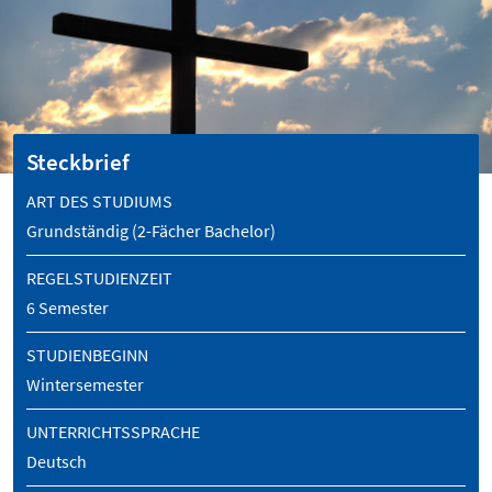
Steckbrief
ART DES STUDIUMS
Grundständig (2-Fächer Bachelor)
REGELSTUDIENZEIT
6 Semester
STUDIENBEGINN
Wintersemester
UNTERRICHTSSPRACHE
Deutsch