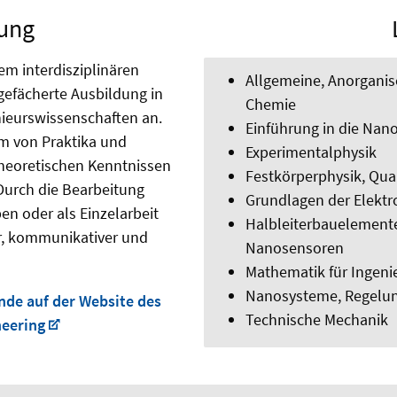
ung
em interdisziplinären
Allgemeine, Anorganis
gefächerte Ausbildung in
Chemie
nieurswissenschaften an.
Einführung in die Nan
rm von Praktika und
Experimentalphysik
theoretischen Kenntnissen
Festkörperphysik, Qua
Durch die Bearbeitung
Grundlagen der Elektr
en oder als Einzelarbeit
Halbleiterbauelemente
er, kommunikativer und
Nanosensoren
Mathematik für Ingeni
Nanosysteme, Regelun
nde auf der Website des
Technische Mechanik
eering