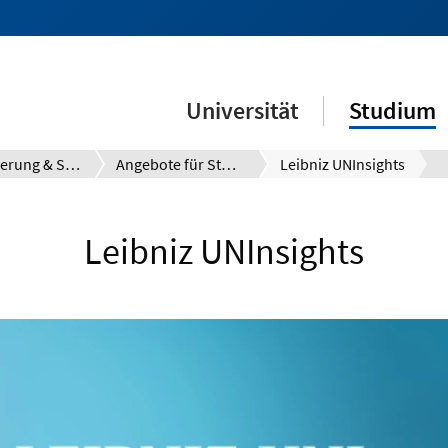
Universität
Studium
Orientierung & Studienentscheidung
Angebote für Studieninteressierte
Leibniz UNInsights
Leibniz UNInsights