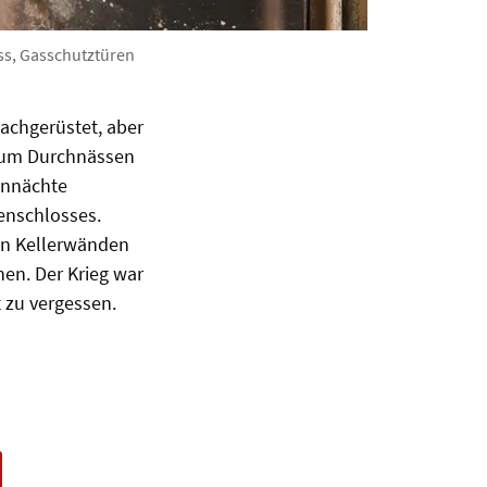
ss, Gasschutztüren
achgerüstet, aber
 zum Durchnässen
ennächte
enschlosses.
en Kellerwänden
en. Der Krieg war
 zu vergessen.