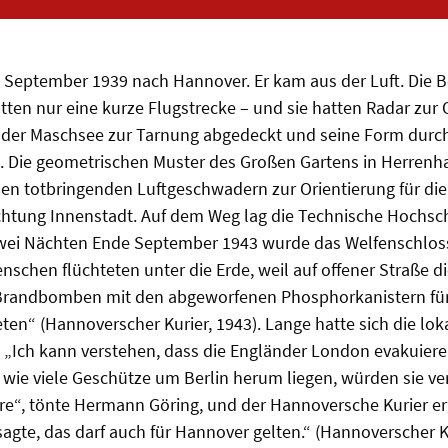
. September 1939 nach Hannover. Er kam aus der Luft. Die 
tten nur eine kurze Flugstrecke – und sie hatten Radar zur O
 der Maschsee zur Tarnung abgedeckt und seine Form durch
. Die geometrischen Muster des Großen Gartens in Herrenh
den totbringenden Luftgeschwadern zur Orientierung für die
htung Innenstadt. Auf dem Weg lag die Technische Hochsch
zwei Nächten Ende September 1943 wurde das Welfenschlos
nschen flüchteten unter die Erde, weil auf offener Straße d
Brandbomben mit den abgeworfenen Phosphorkanistern für
n“ (Hannoverscher Kurier, 1943). Lange hatte sich die loka
 „Ich kann verstehen, dass die Engländer London evakuiere
wie viele Geschütze um Berlin herum liegen, würden sie ver
ere“, tönte Hermann Göring, und der Hannoversche Kurier er
 sagte, das darf auch für Hannover gelten.“ (Hannoverscher K