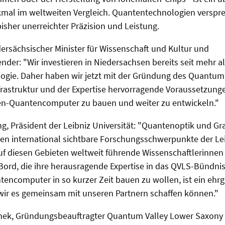
mal im weltweiten Vergleich. Quantentechnologien versprec
sher unerreichter Präzision und Leistung.
ersächsischer Minister für Wissenschaft und Kultur und
nder: "Wir investieren in Niedersachsen bereits seit mehr a
ogie. Daher haben wir jetzt mit der Gründung des Quantum
rastruktur und der Expertise hervorragende Voraussetzung
en-Quantencomputer zu bauen und weiter zu entwickeln."
ing, Präsident der Leibniz Universität: "Quantenoptik und Gr
hren international sichtbare Forschungsschwerpunkte der Lei
uf diesen Gebieten weltweit führende Wissenschaftlerinnen
Bord, die ihre herausragende Expertise in das QVLS-Bündni
encomputer in so kurzer Zeit bauen zu wollen, ist ein ehrge
s wir es gemeinsam mit unseren Partnern schaffen können."
lynek, Gründungsbeauftragter Quantum Valley Lower Saxony