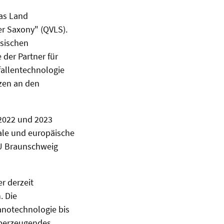
das Land
er Saxony" (QVLS).
hsischen
e der Partner für
allentechnologie
zen an den
 2022 und 2023
onale und europäische
 TU Braunschweig
r derzeit
. Die
anotechnologie bis
überzeugendes