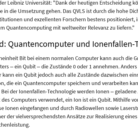
der Leibniz Universität: "Dank der heutigen Entscheidung 
e in die Umsetzung gehen. Das QVLS ist durch die hohe Dic
itutionen und exzellenten Forschern bestens positioniert, 
um Quantencomputing mit weltweiter Relevanz zu liefern."
d: Quantencomputer und Ionenfallen-
neinheit Bit bei einem normalen Computer kann auch die G
rs ‒ ein Qubit ‒ die Zustände 0 oder 1 annehmen. Anders 
kann ein Qubit jedoch auch alle Zustände dazwischen ei
ion, die ein Quantencomputer speichern und verarbeiten kan
. Bei der Ionenfallen-Technologie werden Ionen ‒ geladene
des Computers verwendet, ein Ion ist ein Qubit. Mithilfe vo
e Ionen eingefangen und durch Radiowellen sowie Laserstra
iner der vielversprechendsten Ansätze zur Realisierung ei
chenleistung.