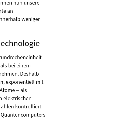
können nun unsere
hte an
innerhalb weniger
Technologie
rundrecheneinheit
als bei einem
nnehmen. Deshalb
n, exponentiell mit
 Atome ‒ als
n elektrischen
hlen kontrolliert.
nes Quantencomputers