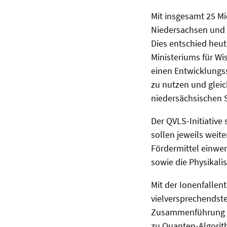
Mit insgesamt 25 M
Niedersachsen und d
Dies entschied heut
Ministeriums für Wiss
einen Entwicklungs
zu nutzen und glei
niedersächsischen 
Der QVLS-Initiativ
sollen jeweils weite
Fördermittel einwer
sowie die Physikal
Mit der Ionenfallen
vielversprechendst
Zusammenführung al
zu Quanten-Algorith