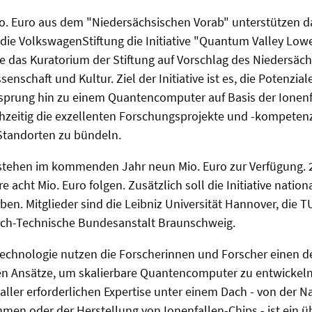
io. Euro aus dem "Niedersächsischen Vorab" unterstützen 
ie VolkswagenStiftung die Initiative "Quantum Valley Low
e das Kuratorium der Stiftung auf Vorschlag des Niedersäc
enschaft und Kultur. Ziel der Initiative ist es, die Potenzial
sprung hin zu einem Quantencomputer auf Basis der Ionenf
chzeitig die exzellenten Forschungsprojekte und -kompeten
Standorten zu bündeln.
e stehen im kommenden Jahr neun Mio. Euro zur Verfügung.
re acht Mio. Euro folgen. Zusätzlich soll die Initiative nati
ben. Mitglieder sind die Leibniz Universität Hannover, die
isch-Technische Bundesanstalt Braunschweig.
technologie nutzen die Forscherinnen und Forscher einen de
en Ansätze, um skalierbare Quantencomputer zu entwickeln
ler erforderlichen Expertise unter einem Dach - von der N
men oder der Herstellung von Ionenfallen-Chips - ist ein 