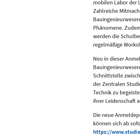
mobilen Labor der Le
Zahlreiche Mitmach
Bauingenieurwesen s
Phänomene. Zudem w
werden die Schulbe
regelmäßige Worksh
Neu in dieser Anme
Bauingenieurwesen u
Schnittstelle zwisc
der Zentralen Studi
Technik zu begeist
ihrer Leidenschaft 
Die neue Anmeldeper
können sich ab sof
https://www.studi