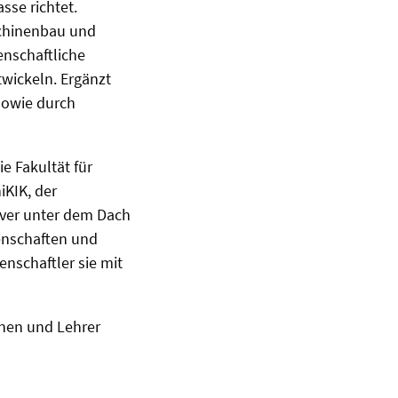
sse richtet.
schinenbau und
enschaftliche
wickeln. Ergänzt
sowie durch
e Fakultät für
iKIK, der
over unter dem Dach
senschaften und
nschaftler sie mit
nnen und Lehrer