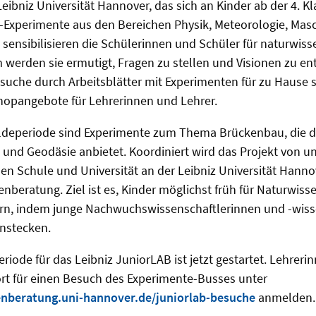
ibniz Universität Hannover, das sich an Kinder ab der 4. Kla
-Experimente aus den Bereichen Physik, Meteorologie, Ma
ensibilisieren die Schülerinnen und Schüler für naturwiss
erden sie ermutigt, Fragen zu stellen und Visionen zu ent
suche durch Arbeitsblätter mit Experimenten für zu Hause 
opangebote für Lehrerinnen und Lehrer.
ldeperiode sind Experimente zum Thema Brückenbau, die di
nd Geodäsie anbietet. Koordiniert wird das Projekt von un
hen Schule und Universität an der Leibniz Universität Hann
enberatung. Ziel ist es, Kinder möglichst früh für Naturwis
ern, indem junge Nachwuchswissenschaftlerinnen und -wisse
anstecken.
iode für das Leibniz JuniorLAB ist jetzt gestartet. Lehreri
ort für einen Besuch des Experimente-Busses unter
enberatung.uni-hannover.de/juniorlab-besuche
anmelden.