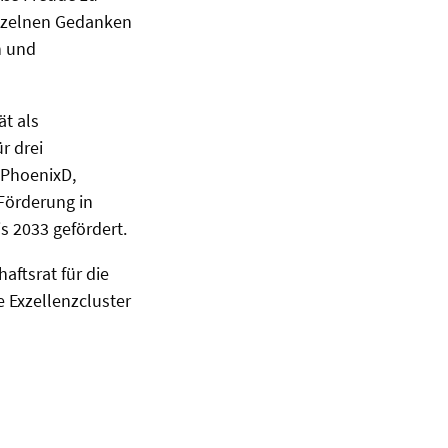
inzelnen Gedanken
n und
ät als
r drei
 PhoenixD,
Förderung in
s 2033 gefördert.
ftsrat für die
e Exzellenzcluster