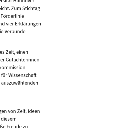
ersität Hannover
eicht. Zum Stichtag
 Förderlinie
und vier Erklärungen
wie Verbünde –
s Zeit, einen
der Gutachterinnen
zkommission –
 für Wissenschaft
eu auszuwählenden
en von Zeit, Ideen
n diesem
roße Freude zu