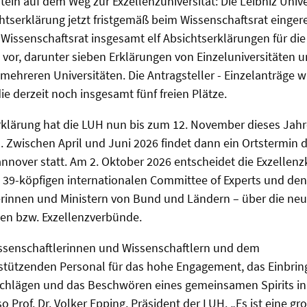
stein auf dem Weg zur Exzellenzuniversität: Die Leibniz Univ
chtserklärung jetzt fristgemäß beim Wissenschaftsrat einger
 Wissenschaftsrat insgesamt elf Absichtserklärungen für die
t vor, darunter sieben Erklärungen von Einzeluniversitäten 
ehreren Universitäten. Die Antragsteller - Einzelanträge 
ie derzeit noch insgesamt fünf freien Plätze.
klärung hat die LUH nun bis zum 12. November dieses Jahre
. Zwischen April und Juni 2026 findet dann ein Ortstermin 
nnover statt. Am 2. Oktober 2026 entscheidet die Exzellen
39-köpfigen internationalen Committee of Experts und den
erinnen und Ministern von Bund und Ländern – über die n
ten bzw. Exzellenzverbünde.
issenschaftlerinnen und Wissenschaftlern und dem
stützenden Personal für das hohe Engagement, das Einbring
chlägen und das Beschwören eines gemeinsamen Spirits i
o Prof. Dr. Volker Epping, Präsident der LUH. „Es ist eine g