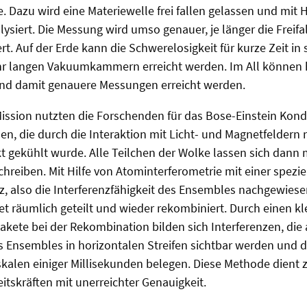
 Dazu wird eine Materiewelle frei fallen gelassen und mit H
ysiert. Die Messung wird umso genauer, je länger die Freifal
t. Auf der Erde kann die Schwerelosigkeit für kurze Zeit in 
hr langen Vakuumkammern erreicht werden. Im All können 
 und damit genauere Messungen erreicht werden.
Mission nutzten die Forschenden für das Bose-Einstein Kon
n, die durch die Interaktion mit Licht- und Magnetfeldern
 gekühlt wurde. Alle Teilchen der Wolke lassen sich dann m
hreiben. Mit Hilfe von Atominterferometrie mit einer spezie
z, also die Interferenzfähigkeit des Ensembles nachgewies
t räumlich geteilt und wieder rekombiniert. Durch einen k
akete bei der Rekombination bilden sich Interferenzen, die 
s Ensembles in horizontalen Streifen sichtbar werden und 
kalen einiger Millisekunden belegen. Diese Methode dient 
tskräften mit unerreichter Genauigkeit.