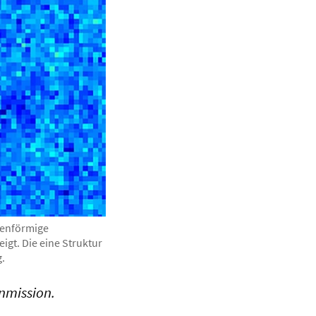
fenförmige
igt. Die eine Struktur
g.
nmission.