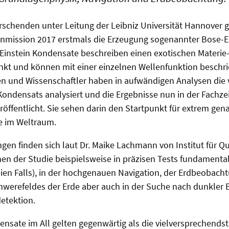
schenden unter Leitung der Leibniz Universität Hannover
nmission 2017 erstmals die Erzeugung sogenannter Bose-E
Einstein Kondensate beschreiben einen exotischen Materi
kt und können mit einer einzelnen Wellenfunktion beschri
en und Wissenschaftler haben in aufwändigen Analysen die
densats analysiert und die Ergebnisse nun in der Fachzei
öffentlicht. Sie sehen darin den Startpunkt für extrem ge
e im Weltraum.
en finden sich laut Dr. Maike Lachmann von Institut für Q
nen der Studie beispielsweise in präzisen Tests fundamental
reien Falls), in der hochgenauen Navigation, der Erdbeobach
werefeldes der Erde aber auch in der Suche nach dunkler E
etektion.
nsate im All gelten gegenwärtig als die vielversprechendst