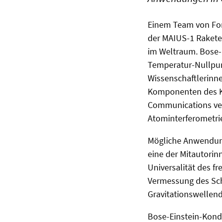
Einem Team von For
der MAIUS-1 Rakete
im Weltraum. Bose-
Temperatur-Nullpun
Wissenschaftlerinn
Komponenten des Kon
Communications ver
Atominterferometri
Mögliche Anwendung
eine der Mitautorin
Universalität des f
Vermessung des Sch
Gravitationswellend
Bose-Einstein-Konde