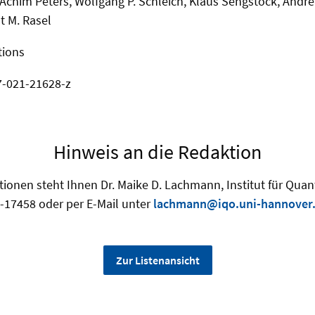
chim Peters, Wolfgang P. Schleich, Klaus Sengstock, Andrea
t M. Rasel
ions
7-021-21628-z
Hinweis an die Redaktion
tionen steht Ihnen Dr. Maike D. Lachmann, Institut für Quan
-17458 oder per E-Mail unter
lachmann@iqo.uni-hannover
Zur Listenansicht