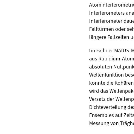
Atominterferometrie.
Interferometers anal
Interferometer dauer
Falltürmen oder se
längere Fallzeiten
Im Fall der MAIUS-
aus Rubidium-Atome
absoluten Nullpunkt
Wellenfunktion besc
konnte die Kohären
wird das Wellenpake
Versatz der Wellenp
Dichteverteilung de
Ensembles auf Zeits
Messung von Träghei