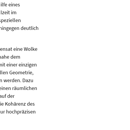
ilfe eines
lzeit im
speziellen
hingegen deutlich
densat eine Wolke
 nahe dem
it einer einzigen
llen Geometrie,
en werden. Dazu
leinen räumlichen
auf der
die Kohärenz des
zur hochpräzisen