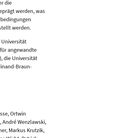
r die
geprägt werden, was
gsbedingungen
tellt werden.
 Universität
m für angewandte
 die Universität
dinand-Braun-
sse, Ortwin
h, André Wenzlawski,
er, Markus Krutzik,