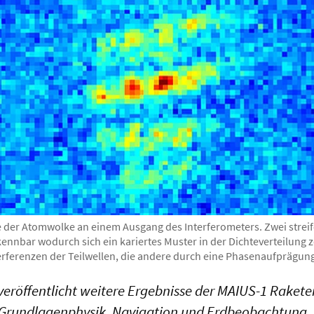
der Atomwolke an einem Ausgang des Interferometers. Zwei strei
nnbar wodurch sich ein kariertes Muster in der Dichteverteilung ze
terferenzen der Teilwellen, die andere durch eine Phasenaufprägun
eröffentlicht weitere Ergebnisse der MAIUS-1 Rakete
Grundlagenphysik, Navigation und Erdbeobachtung.