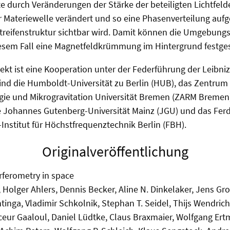
durch Veränderungen der Stärke der beteiligten Lichtfelde
r Materiewelle verändert und so eine Phasenverteilung auf
 Streifenstruktur sichtbar wird. Damit können die Umgebun
iesem Fall eine Magnetfeldkrümmung im Hintergrund festges
kt ist eine Kooperation unter der Federführung der Leibniz
ind die Humboldt-Universität zu Berlin (HUB), das Zentru
ie und Mikrogravitation Universität Bremen (ZARM Bremen),
 Johannes Gutenberg-Universität Mainz (JGU) und das Fer
-Institut für Höchstfrequenztechnik Berlin (FBH).
Originalveröffentlichung
rferometry in space
Holger Ahlers, Dennis Becker, Aline N. Dinkelaker, Jens Gro
inga, Vladimir Schkolnik, Stephan T. Seidel, Thijs Wendric
ur Gaaloul, Daniel Lüdtke, Claus Braxmaier, Wolfgang Ertm