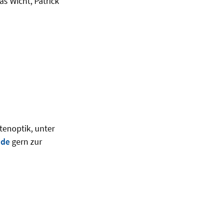
s Wicht, Patrick
tenoptik, unter
.de
gern zur