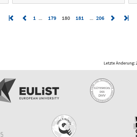
1
179
180
181
206
Letzte Änderung: 