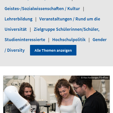
Geistes-/Sozialwissenschaften / Kultur
|
Lehrerbildung
|
Veranstaltungen / Rund um die
Universität
|
Zielgruppe Schülerinnen/Schüler,
Studieninteressierte
|
Hochschulpolitik
|
Gender
/ Diversity
Alle Themen anzeigen
© Max Kesberger, Filmflow