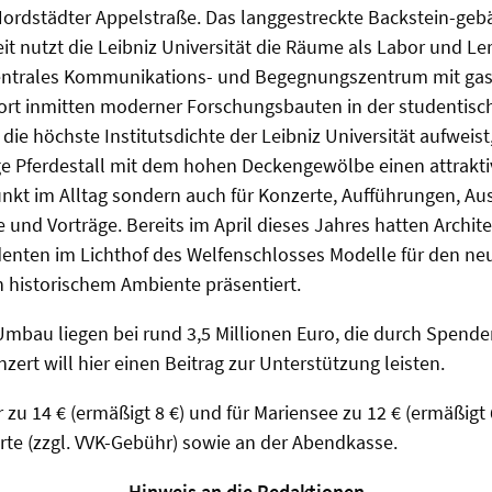
 Nordstädter Appelstraße. Das langgestreckte Backstein-ge
eit nutzt die Leibniz Universität die Räume als Labor und Ler
zentrales Kommunikations- und Begegnungszentrum mit g
ort inmitten moderner Forschungsbauten in der studentisc
die höchste Institutsdichte der Leibniz Universität aufweist, 
e Pferdestall mit dem hohen Deckengewölbe einen attrakt
punkt im Alltag sondern auch für Konzerte, Aufführungen, Au
und Vorträge. Bereits im April dieses Jahres hatten Archit
denten im Lichthof des Welfenschlosses Modelle für den ne
n historischem Ambiente präsentiert.
Umbau liegen bei rund 3,5 Millionen Euro, die durch Spend
zert will hier einen Beitrag zur Unterstützung leisten.
zu 14 € (ermäßigt 8 €) und für Mariensee zu 12 € (ermäßigt 6
rte (zzgl. VVK-Gebühr) sowie an der Abendkasse.
Hinweis an die Redaktionen