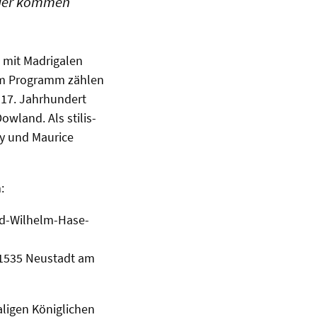
elder kommen
t mit Madrigalen
em Programm zählen
 17. Jahrhundert
wland. Als stilis-
sy und Maurice
:
ad-Wilhelm-Hase-
 31535 Neustadt am
aligen Königlichen