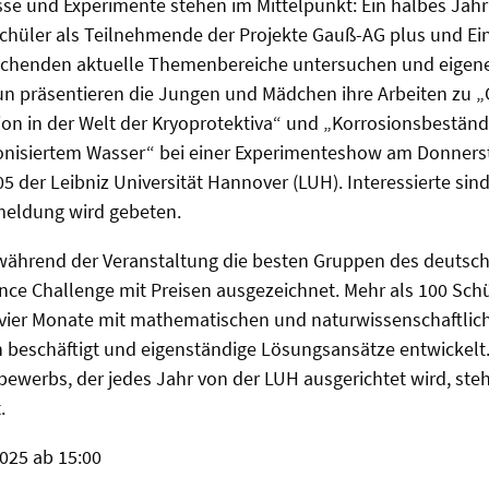
e und Experimente stehen im Mittelpunkt: Ein halbes Jahr
chüler als Teilnehmende der Projekte Gauß-AG plus und Ein
chenden aktuelle Themenbereiche untersuchen und eigene
n präsentieren die Jungen und Mädchen ihre Arbeiten zu „G
tion in der Welt der Kryoprotektiva“ und „Korrosionsbeständ
onisiertem Wasser“ bei einer Experimenteshow am Donnersta
5 der Leibniz Universität Hannover (LUH). Interessierte sind
eldung wird gebeten.
hrend der Veranstaltung die besten Gruppen des deutsch
nce Challenge mit Preisen ausgezeichnet. Mehr als 100 Sch
 vier Monate mit mathematischen und naturwissenschaftlic
 beschäftigt und eigenständige Lösungsansätze entwickel
ewerbs, der jedes Jahr von der LUH ausgerichtet wird, ste
.
025 ab 15:00