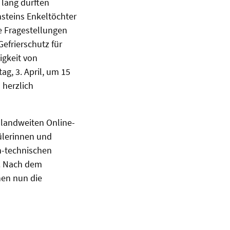
 lang durften
steins Enkeltöchter
 Fragestellungen
efrierschutz für
igkeit von
g, 3. April, um 15
 herzlich
landweiten Online-
ülerinnen und
h-technischen
t. Nach dem
hen nun die