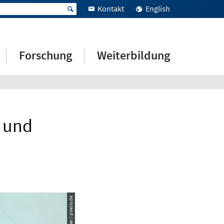
Kontakt
English
Forschung
Weiterbildung
g und
© rudolf ortner / pixelio.de