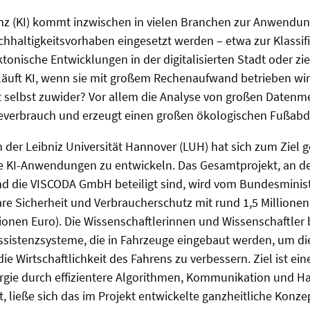
genz (KI) kommt inzwischen in vielen Branchen zur Anwendu
achhaltigkeitsvorhaben eingesetzt werden – etwa zur Klassifi
ktonische Entwicklungen in der digitalisierten Stadt oder zi
äuft KI, wenn sie mit großem Rechenaufwand betrieben wir
t selbst zuwider? Vor allem die Analyse von großen Datenm
everbrauch und erzeugt einen großen ökologischen Fußab
der Leibniz Universität Hannover (LUH) hat sich zum Ziel g
 KI-Anwendungen zu entwickeln. Das Gesamtprojekt, an d
und die VISCODA GmbH beteiligt sind, wird vom Bundesminis
re Sicherheit und Verbraucherschutz mit rund 1,5 Millionen
llionen Euro). Die Wissenschaftlerinnen und Wissenschaftler
sistenzsysteme, die in Fahrzeuge eingebaut werden, um die
e Wirtschaftlichkeit des Fahrens zu verbessern. Ziel ist ein
rgie durch effizientere Algorithmen, Kommunikation und 
st, ließe sich das im Projekt entwickelte ganzheitliche Konze