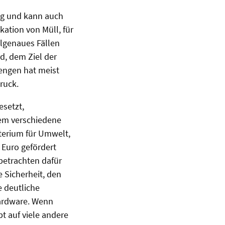
ng und kann auch
kation von Müll, für
elgenaues Fällen
d, dem Ziel der
engen hat meist
druck.
esetzt,
em verschiedene
terium für Umwelt,
 Euro gefördert
 betrachten dafür
 Sicherheit, den
e deutliche
Hardware. Wenn
pt auf viele andere