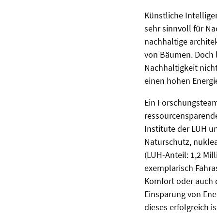
Künstliche Intelli
sehr sinnvoll für N
nachhaltige archite
von Bäumen. Doch l
Nachhaltigkeit nich
einen hohen Energi
Ein Forschungsteam 
ressourcensparende
Institute der LUH 
Naturschutz, nuklea
(LUH-Anteil: 1,2 Mi
exemplarisch Fahras
Komfort oder auch di
Einsparung von Ene
dieses erfolgreich i