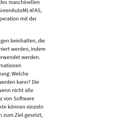
 des maschinellen
 GreenAutoML4FAS,
peration mit der
gen beinhalten, die
miert werden, indem
erwendet werden.
rmationen
rung: Welche
 werden kann? Die
enn nicht alle
nz von Software
ekte können einzeln
 zum Ziel gesetzt,