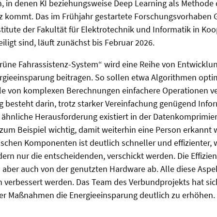
n, in denen KI beziehungsweise Deep Learning als Methode
z kommt. Das im Frühjahr gestartete Forschungsvorhaben
itute der Fakultät für Elektrotechnik und Informatik in Koo
igt sind, läuft zunächst bis Februar 2026.
rüne Fahrassistenz-System“ wird eine Reihe von Entwicklun
rgieeinsparung beitragen. So sollen etwa Algorithmen opti
lle von komplexen Berechnungen einfachere Operationen v
 besteht darin, trotz starker Vereinfachung genügend Info
 ähnliche Herausforderung existiert in der Datenkomprimie
zum Beispiel wichtig, damit weiterhin eine Person erkannt
hen Komponenten ist deutlich schneller und effizienter, w
ern nur die entscheidenden, verschickt werden. Die Effizie
 aber auch von der genutzten Hardware ab. Alle diese Asp
 verbessert werden. Das Team des Verbundprojekts hat sich
r Maßnahmen die Energieeinsparung deutlich zu erhöhen.