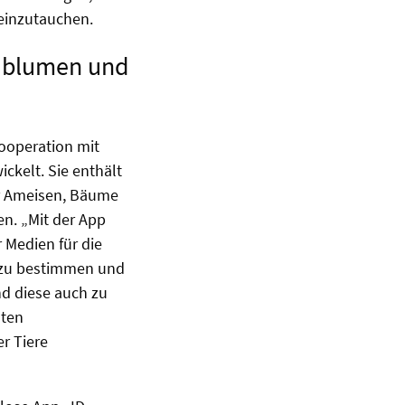
 einzutauchen.
ldblumen und
ooperation mit
ckelt. Sie enthält
ür Ameisen, Bäume
n. „Mit der App
r Medien für die
r zu bestimmen und
nd diese auch zu
sten
er Tiere