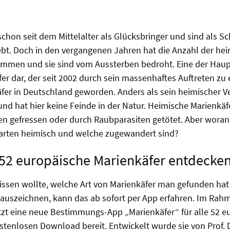
schon seit dem Mittelalter als Glücksbringer und sind als 
ebt. Doch in den vergangenen Jahren hat die Anzahl der he
mmen und sie sind vom Aussterben bedroht. Eine der Haupt
er dar, der
seit 2002 durch sein massenhaftes Auftreten zu
fer in Deutschland geworden. Anders als sein heimischer Ve
und hat hier keine Feinde in der Natur. Heimische Marienk
en gefressen oder durch Raubparasiten getötet. Aber wora
arten heimisch und welche zugewandert sind?
52 europäische Marienkäfer entdecke
ssen wollte, welche Art von Marienkäfer man gefunden ha
auszeichnen, kann das ab sofort per App erfahren. Im Rah
etzt eine neue Bestimmungs-App „Marienkäfer“ für alle 52 
tenlosen Download bereit. Entwickelt wurde sie von Prof. D