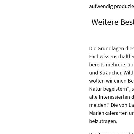
aufwendig produzier
Weitere Bes
Die Grundlagen die
Fachwissenschaftler
bereits mehrere, ü
und Sträucher, Wil
wollen wir einen Bei
Natur begeistern“, 
alle Interessierten
melden.“ Die von La
Marienkäferarten un
beizutragen.