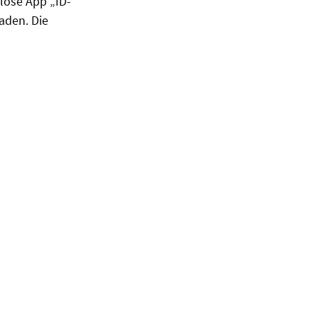
lose App „ID-
aden. Die