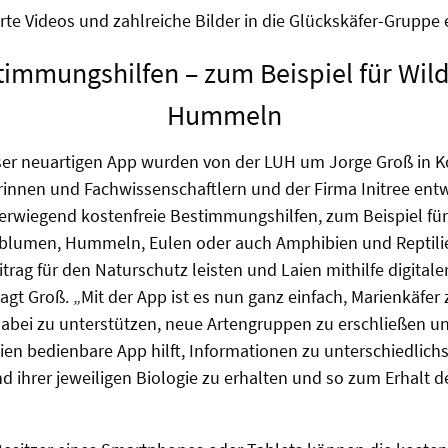
te Videos und zahlreiche Bilder in die Glückskäfer-Gruppe
timmungshilfen – zum Beispiel für Wi
Hummeln
ser neuartigen App wurden von der LUH um Jorge Groß in K
innen und Fachwissenschaftlern und der Firma Initree entwi
berwiegend kostenfreie Bestimmungshilfen, zum Beispiel f
dblumen, Hummeln, Eulen oder auch Amphibien und Reptilie
trag für den Naturschutz leisten und Laien mithilfe digitale
sagt Groß. „Mit der App ist es nun ganz einfach, Marienkäfe
 dabei zu unterstützen, neue Artengruppen zu erschließen u
ien bedienbare App hilft, Informationen zu unterschiedlich
d ihrer jeweiligen Biologie zu erhalten und so zum Erhalt d