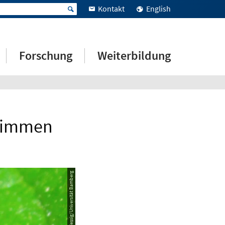
Kontakt
English
Forschung
Weiterbildung
stimmen
© Prof. Dr. Denis Messig/Universität Bamberg