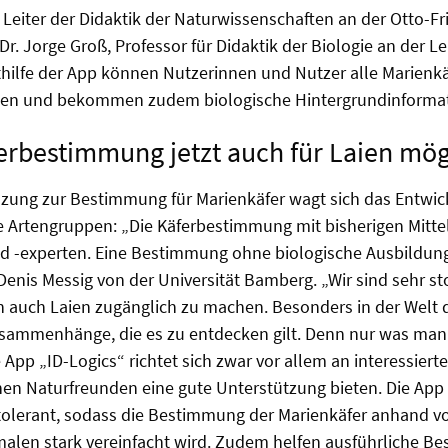
Leiter der Didaktik der Naturwissenschaften an der Otto-Fri
r. Jorge Groß, Professor für Didaktik der Biologie an der Le
hilfe der App können Nutzerinnen und Nutzer alle Marienkä
men und bekommen zudem biologische Hintergrundinforma
erbestimmung jetzt auch für Laien mög
nzung zur Bestimmung für Marienkäfer wagt sich das Entwi
 Artengruppen: „Die Käferbestimmung mit bisherigen Mittel
d -experten. Eine Bestimmung ohne biologische Ausbildun
 Denis Messig von der Universität Bamberg. „Wir sind sehr st
n auch Laien zugänglich zu machen. Besonders in der Welt d
sammenhänge, die es zu entdecken gilt. Denn nur was man
App „ID-Logics“ richtet sich zwar vor allem an interessierte 
nen Naturfreunden eine gute Unterstützung bieten. Die App 
rtolerant, sodass die Bestimmung der Marienkäfer anhand vo
len stark vereinfacht wird. Zudem helfen ausführliche Be