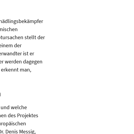
Schädlingsbekämpfer
imischen
ursachen stellt der
 einem der
rwandter ist er
äfer werden dagegen
n erkennt man,
n
t und welche
men des Projektes
europäischen
r. Denis Messig,