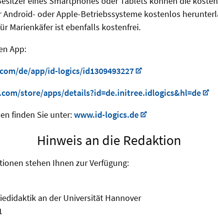
Besitzer eines Smartphones oder Tablets können die kosten
ür Android- oder Apple-Betriebssysteme kostenlos herunterl
 Marienkäfer ist ebenfalls kostenfrei.
en App:
.com/de/app/id-logics/id1309493227
e.com/store/apps/details?id=de.initree.idlogics&hl=de
en finden Sie unter:
www.id-logics.de
Hinweis an die Redaktion
tionen stehen Ihnen zur Verfügung:
giedidaktik an der Universität Hannover
1