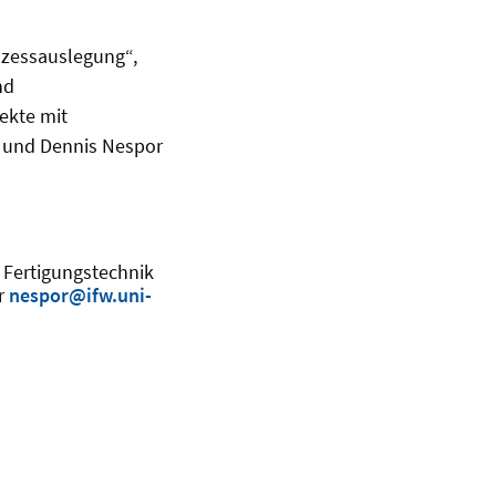
rozessauslegung“,
nd
ekte mit
t, und Dennis Nespor
r Fertigungstechnik
r
nespor@ifw.uni-