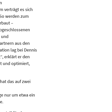
en
 verträgt es sich
. So werden zum
rbaut –
abgeschlossenen
k und
partnern aus den
tion lag bei Dennis
, erklärt er den
t und optimiert,
hat das auf zwei
ge nur um etwa ein
e.