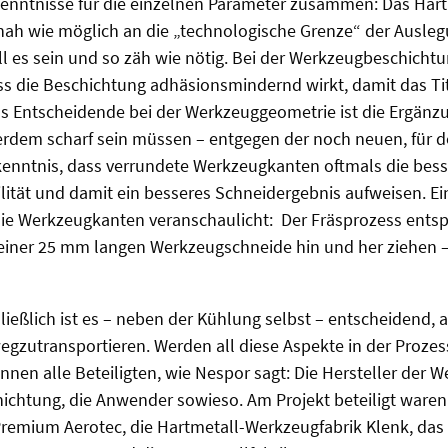
kenntnisse für die einzelnen Parameter zusammen: Das Hart
ah wie möglich an die „technologische Grenze“ der Ausle
ll es sein und so zäh wie nötig. Bei der Werkzeugbeschich
ss die Beschichtung adhäsionsmindernd wirkt, damit das Ti
s Entscheidende bei der Werkzeuggeometrie ist die Ergänz
erdem scharf sein müssen – entgegen der noch neuen, für d
enntnis, dass verrundete Werkzeugkanten oftmals die bess
ität und damit ein besseres Schneidergebnis aufweisen. Ein 
ie Werkzeugkanten veranschaulicht: Der Fräsprozess entsp
 einer 25 mm langen Werkzeugschneide hin und her ziehen 
ließlich ist es – neben der Kühlung selbst – entscheidend, 
egzutransportieren. Werden all diese Aspekte in der Proze
nnen alle Beteiligten, wie Nespor sagt: Die Hersteller der W
hichtung, die Anwender sowieso. Am Projekt beteiligt waren
 Premium Aerotec, die Hartmetall-Werkzeugfabrik Klenk, das