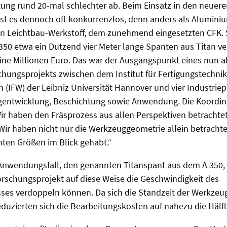
tung rund 20-mal schlechter ab. Beim Einsatz in den neuer
t es dennoch oft konkurrenzlos, denn anders als Aluminium
ten Leichtbau-Werkstoff, dem zunehmend eingesetzten CFK
 350 etwa ein Dutzend vier Meter lange Spanten aus Titan ve
ine Millionen Euro. Das war der Ausgangspunkt eines nun 
chungsprojekts zwischen dem Institut für Fertigungstechni
IFW) der Leibniz Universität Hannover und vier Industrie
entwicklung, Beschichtung sowie Anwendung. Die Koordina
r haben den Fräsprozess aus allen Perspektiven betrachtet“
 Wir haben nicht nur die Werkzeuggeometrie allein betrachte
nten Größen im Blick gehabt.“
Anwendungsfall, den genannten Titanspant aus dem A 350, 
rschungsprojekt auf diese Weise die Geschwindigkeit des
ses verdoppeln können. Da sich die Standzeit der Werkzeu
reduzierten sich die Bearbeitungskosten auf nahezu die Hälft