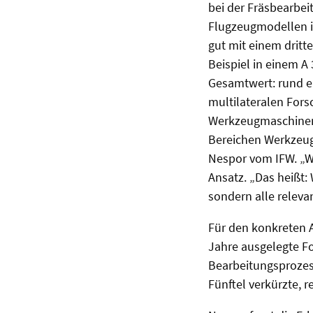
bei der Fräsbearbei
Flugzeugmodellen is
gut mit einem drit
Beispiel in einem A
Gesamtwert: rund e
multilateralen Fors
Werkzeugmaschinen (
Bereichen Werkzeug
Nespor vom IFW. „Wi
Ansatz. „Das heißt:
sondern alle releva
Für den konkreten 
Jahre ausgelegte Fo
Bearbeitungsprozes
Fünftel verkürzte, 