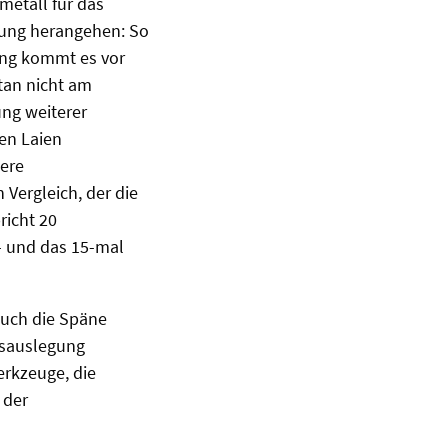
metall für das
gung herangehen: So
tung kommt es vor
tan nicht am
ung weiterer
en Laien
ere
Vergleich, der die
richt 20
– und das 15-mal
auch die Späne
ssauslegung
erkzeuge, die
 der