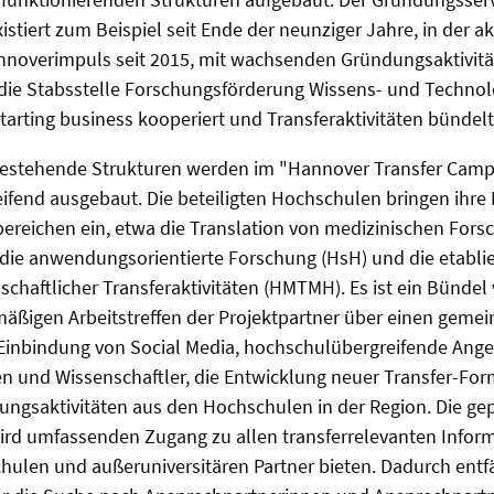
istiert zum Beispiel seit Ende der neunziger Jahre, in der a
nnoverimpuls seit 2015, mit wachsenden Gründungsaktivit
 die Stabsstelle Forschungsförderung Wissens- und Technol
starting business kooperiert und Transferaktivitäten bündelt
bestehende Strukturen werden im "Hannover Transfer Cam
ifend ausgebaut. Die beteiligten Hochschulen bringen ihre E
ereichen ein, etwa die Translation von medizinischen For
, die anwendungsorientierte Forschung (HsH) und die etablie
schaftlicher Transferaktivitäten (HMTMH). Es ist ein Bünd
mäßigen Arbeitstreffen der Projektpartner über einen gem
t Einbindung von Social Media, hochschulübergreifende Ang
n und Wissenschaftler, die Entwicklung neuer Transfer-Form
ungsaktivitäten aus den Hochschulen in der Region. Die ge
wird umfassenden Zugang zu allen transferrelevanten Infor
hulen und außeruniversitären Partner bieten. Dadurch entfäl