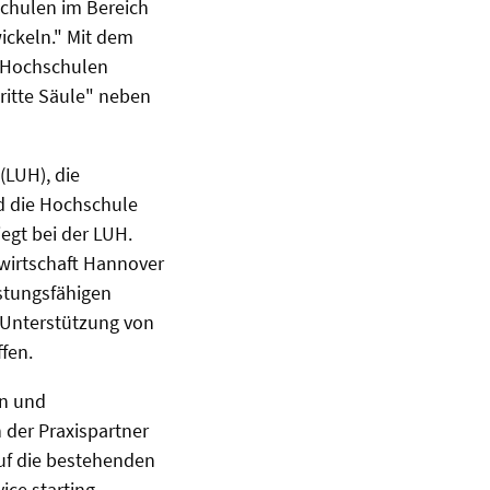
chulen im Bereich
wickeln." Mit dem
n Hochschulen
dritte Säule" neben
(LUH), die
d die Hochschule
egt bei der LUH.
wirtschaft Hannover
istungsfähigen
 Unterstützung von
ffen.
en und
 der Praxispartner
auf die bestehenden
ce starting