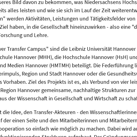
seres Bild davon zu bekommen, was Niedersachsens Hochs
reits alles leisten und wie sie sich im Lauf der Zeit weiterent
ion" werden Aktivitäten, Leistungen und Tätigkeitsfelder vo
Ziel haben, in die Gesellschaft hineinzuwirken - also eine "
orschung und Lehre.
r Transfer Campus" sind die Leibniz Universität Hannover 
chule Hannover (MHH), die Hochschule Hannover (HsH) un
und Medien Hannover (HMTMH) beteiligt. Die Federführung li
erimpuls, Region und Stadt Hannover oder die Gesundheits
s Vorhaben. Ziel des Projekts ist es, als Verbund von vier le
 Region Hannover gemeinsame, nachhaltige Strukturen zur
aus der Wissenschaft in Gesellschaft und Wirtschaft zu scha
t die Idee, den Transfer-Akteuren - den Wissenschaftlerinn
f der einen Seite und den Mitarbeiterinnen und Mitarbeitern
 Kooperation so einfach wie möglich zu machen. Dabei wird 
funktionierenden Strukturen aufgebaut. Der Gründungsservi