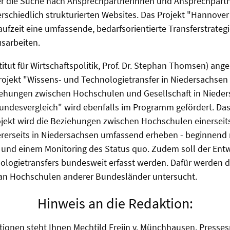
r die Suche nach Ansprechpartnerinnen und Ansprechpartn
rschiedlich strukturierten Websites. Das Projekt "Hannove
ufzeit eine umfassende, bedarfsorientierte Transferstrategi
sarbeiten.
itut für Wirtschaftspolitik, Prof. Dr. Stephan Thomsen) ange
ojekt "Wissens- und Technologietransfer in Niedersachsen
iehungen zwischen Hochschulen und Gesellschaft in Niede
ndesvergleich" wird ebenfalls im Programm gefördert. Das 
jekt wird die Beziehungen zwischen Hochschulen einerseits
rerseits in Niedersachsen umfassend erheben - beginnend 
nd einem Monitoring des Status quo. Zudem soll der Ent
ologietransfers bundesweit erfasst werden. Dafür werden d
n an Hochschulen anderer Bundesländer untersucht.
Hinweis an die Redaktion:
tionen steht Ihnen Mechtild Freiin v. Münchhausen, Presses