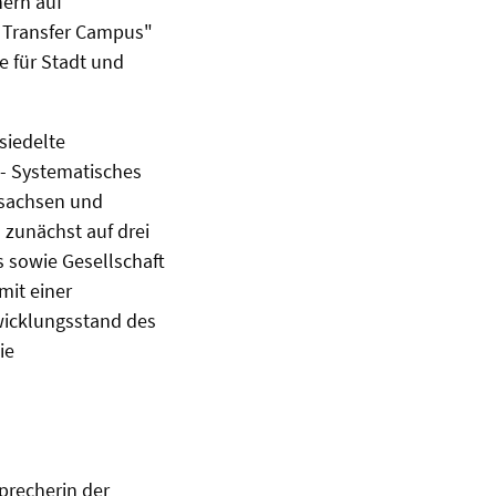
ern auf
r Transfer Campus"
e für Stadt und
siedelte
 - Systematisches
rsachsen und
zunächst auf drei
 sowie Gesellschaft
mit einer
wicklungsstand des
ie
precherin der