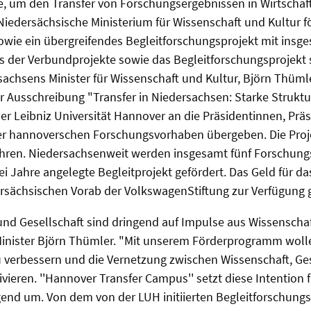
, um den Transfer von Forschungsergebnissen in Wirtschaf
Niedersächsische Ministerium für Wissenschaft und Kultur fö
wie ein übergreifendes Begleitforschungsprojekt mit insg
es der Verbundprojekte sowie das Begleitforschungsprojekt
sachsens Minister für Wissenschaft und Kultur, Björn Thümle
 Ausschreibung "Transfer in Niedersachsen: Starke Struktur
der Leibniz Universität Hannover an die Präsidentinnen, Prä
er hannoverschen Forschungsvorhaben übergeben. Die Proj
Jahren. Niedersachsenweit werden insgesamt fünf Forschun
ei Jahre angelegte Begleitprojekt gefördert. Das Geld für 
sächsischen Vorab der VolkswagenStiftung zur Verfügung g
k und Gesellschaft sind dringend auf Impulse aus Wissensch
Minister Björn Thümler. "Mit unserem Förderprogramm wolle
 verbessern und die Vernetzung zwischen Wissenschaft, Ge
ivieren. ''Hannover Transfer Campus'' setzt diese Intention 
nd um. Von dem von der LUH initiierten Begleitforschungsp