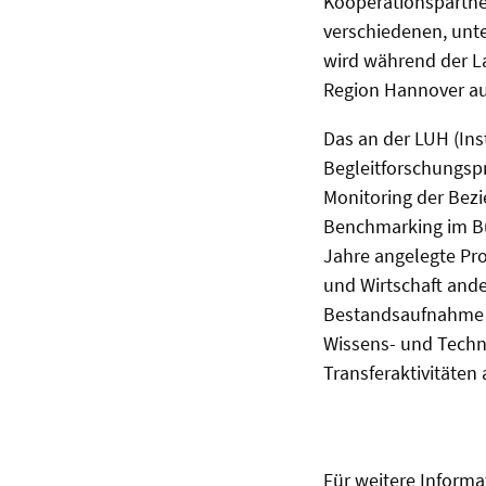
Kooperationspartne
verschiedenen, unte
wird während der La
Region Hannover au
Das an der LUH (Inst
Begleitforschungspr
Monitoring der Bez
Benchmarking im Bu
Jahre angelegte Pro
und Wirtschaft ande
Bestandsaufnahme u
Wissens- und Techn
Transferaktivitäte
Für weitere Informa