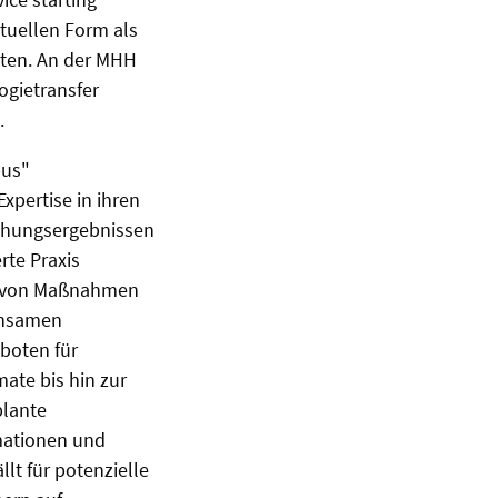
ktuellen Form als
äten. An der MHH
ogietransfer
.
pus"
xpertise in ihren
schungsergebnissen
rte Praxis
el von Maßnahmen
einsamen
eboten für
ate bis hin zur
plante
mationen und
lt für potenzielle