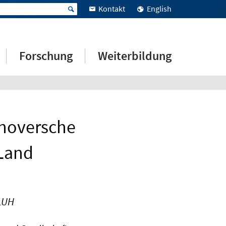
Kontakt
English
Forschung
Weiterbildung
nnoversche
 Land
 LUH