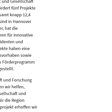
t und Gesellschaft
rdert fünf Projekte
esamt knapp 12,4
 sind in Hannover
r, hat die
en für innovative
sidenten und
ekte haben eine
gsvorhaben sowie
das Förderprogramm
estellt.
aft und Forschung
n wir helfen,
sellschaft und
für die Region
rojekt erhoffen wir