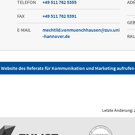
TELEFON
+49 511 762 5355
AD
FAX
+49 511 762 5391
GE
E-MAIL
mechtild.vonmuenchhausen
zuv.uni
-hannover.de
RA
Website des Referats für Kommunikation und Marketing aufrufen
Letzte Änderung: 