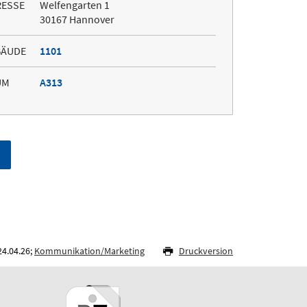
RESSE
Welfengarten 1
30167 Hannover
BÄUDE
1101
UM
A313
24.04.26;
Kommunikation/Marketing
Druckversion