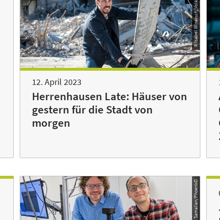
© Isabel Winarsch/VolkswagenStiftung
12. April 2023
Herrenhausen Late: Häuser von
gestern für die Stadt von
morgen
© Sonja Samalian/PhoenixD
G