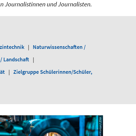
an Journalistinnen und Journalisten.
zintechnik
|
Naturwissenschaften /
 / Landschaft
|
tät
|
Zielgruppe Schülerinnen/Schüler,
© Jan Horsan/LENA