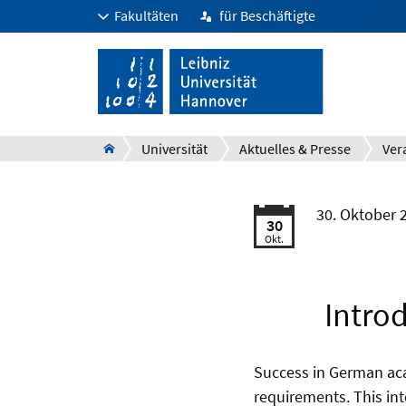
Fakultäten
für Beschäftigte
Universität
Aktuelles & Presse
Ver
30. Oktober 
30
Okt.
Intro
Success in German aca
requirements. This in