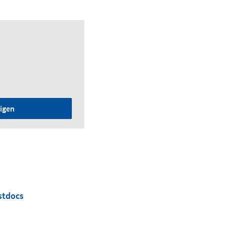
igen
stdocs