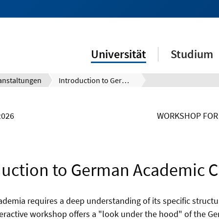
Universität
Studium
anstaltungen
Introduction to German Academic Culture
2026
WORKSHOP FOR 
duction to German Academic C
demia requires a deep understanding of its specific struct
teractive workshop offers a "look under the hood" of the G