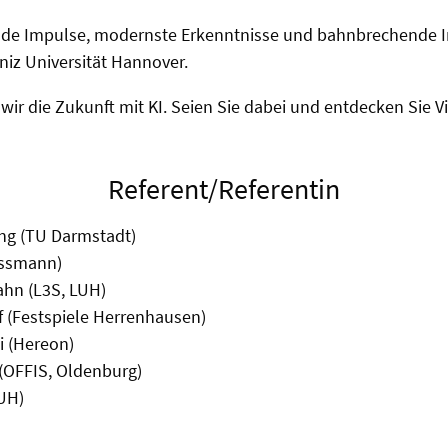
ende Impulse, modernste Erkenntnisse und bahnbrechende I
niz Universität Hannover.
r die Zukunft mit KI. Seien Sie dabei und entdecken Sie Vi
Referent/Referentin
ting (TU Darmstadt)
ossmann)
ahn (L3S, LUH)
f (Festspiele Herrenhausen)
ki (Hereon)
 (OFFIS, Oldenburg)
LUH)