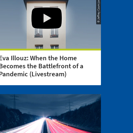
© Jeffrey Czum/pexels.com
Eva Illouz: When the Home
Becomes the Battlefront of a
Pandemic (Livestream)