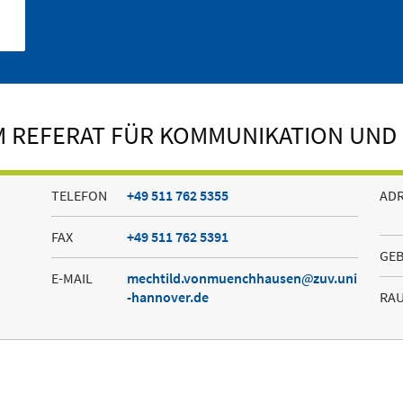
M REFERAT FÜR KOMMUNIKATION UND
TELEFON
+49 511 762 5355
AD
FAX
+49 511 762 5391
GE
E-MAIL
mechtild.vonmuenchhausen
zuv.uni
-hannover.de
RA