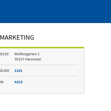
 MARKETING
RESSE
Welfengarten 1
30167 Hannover
BÄUDE
1101
UM
A313