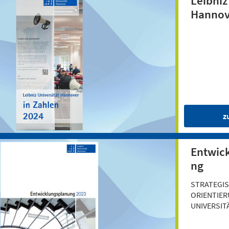
Leibniz
Hannov
z
Entwic
ng
STRATEGI
ORIENTIER
UNIVERSIT