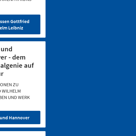
ssen Gottfried
elm Leibniz
 und
er - dem
algenie auf
ur
IONEN ZU
D WILHELM
EBEN UND WERK
 und Hannover