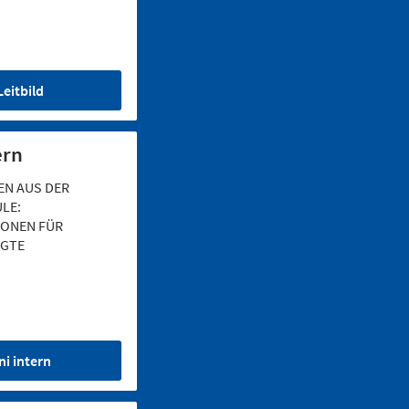
Leitbild
ern
EN AUS DER
LE:
IONEN FÜR
IGTE
ni intern