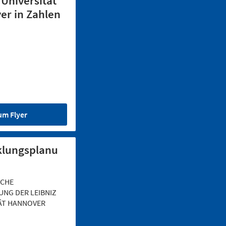
 Universität
er in Zahlen
um Flyer
klungsplanu
SCHE
UNG DER LEIBNIZ
ÄT HANNOVER