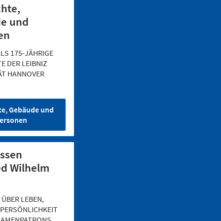
hte,
e und
en
ALS 175-JÄHRIGE
E DER LEIBNIZ
ÄT HANNOVER
te, Gebäude und
ersonen
issen
ed Wilhelm
 ÜBER LEBEN,
PERSÖNLICHKEIT
NAMENPATRONS