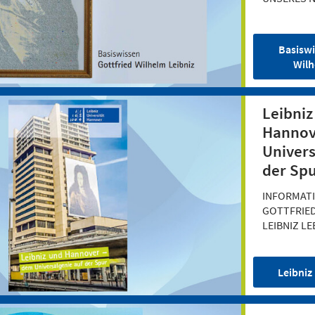
Basiswi
Wilh
Leibniz
Hannov
Univers
der Sp
INFORMAT
GOTTFRIE
LEIBNIZ L
Leibniz