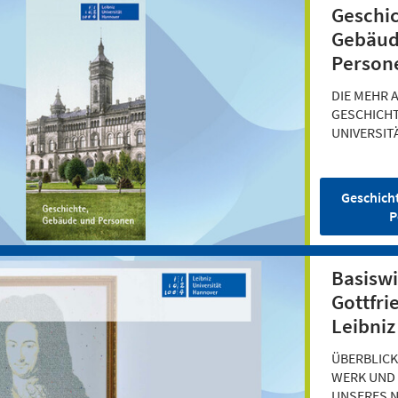
Geschic
Gebäud
Person
DIE MEHR 
GESCHICHT
UNIVERSIT
Geschich
P
Basisw
Gottfri
Leibniz
ÜBERBLICK
WERK UND 
UNSERES 