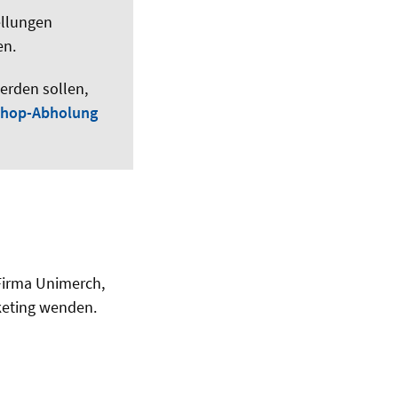
ellungen
en.
erden sollen,
Shop-Abholung
 Firma Unimerch,
keting wenden.