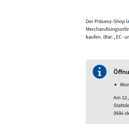
Der Präsenz-Shop
i
Merchandisingsortim
kaufen. (Bar-, EC- 
Öffnu
Mont
Am 12.
Stattde
(Niki-