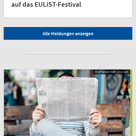
auf das EULiST-Festival
Alle Meldungen anzeigen
© @Roman Kraft; Unsplash
© @Roman Kraft; Unsplash