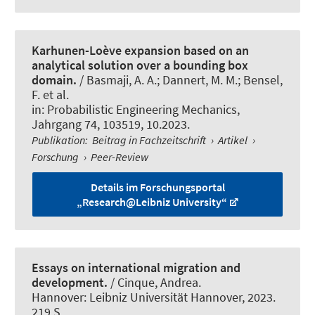
Karhunen-Loève expansion based on an
analytical solution over a bounding box
domain.
/ Basmaji, A. A.; Dannert, M. M.; Bensel,
F. et al.
in:
Probabilistic Engineering Mechanics
,
Jahrgang 74, 103519, 10.2023.
Publikation
:
Beitrag in Fachzeitschrift
›
Artikel
›
Forschung
›
Peer-Review
Details im Forschungsportal
„Research@Leibniz University“
Essays on international migration and
development.
/ Cinque, Andrea.
Hannover: Leibniz Universität Hannover, 2023.
219 S.