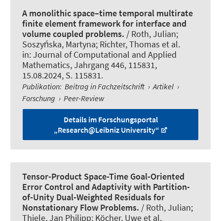
A monolithic space–time temporal multirate
finite element framework for interface and
volume coupled problems.
/
Roth, Julian
;
Soszyńska, Martyna; Richter, Thomas et al.
in:
Journal of Computational and Applied
Mathematics
, Jahrgang 446, 115831,
15.08.2024, S. 115831.
Publikation
:
Beitrag in Fachzeitschrift
›
Artikel
›
Forschung
›
Peer-Review
Details im Forschungsportal
„Research@Leibniz University“
Tensor-Product Space-Time Goal-Oriented
Error Control and Adaptivity with Partition-
of-Unity Dual-Weighted Residuals for
Nonstationary Flow Problems.
/
Roth, Julian
;
Thiele, Jan Philipp; Köcher, Uwe et al.