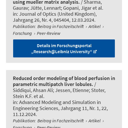
using mueller matrix analysis.
/ Sharma,
Gaurav; Jütte, Lennart; Gopani, Jigar et al.
in:
Journal of Optics (United Kingdom)
,
Jahrgang 26, Nr. 4, 045404, 12.03.2024.
Publikation
:
Beitrag in Fachzeitschrift
›
Artikel
›
Forschung
›
Peer-Review
Details im Forschungsportal
„Research@Leibniz University“
Reduced order modeling of blood perfusion in
parametric multipatch liver lobules.
/
Siddiqui, Ahsan Ali; Jessen, Etienne; Stoter,
Stein K.F. et al.
in:
Advanced Modeling and Simulation in
Engineering Sciences
, Jahrgang 11, Nr. 1, 22,
11.12.2024.
Publikation
:
Beitrag in Fachzeitschrift
›
Artikel
›
Forschung
›
Peer-Review