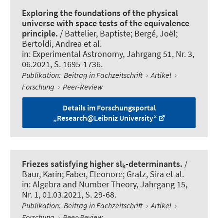
Exploring the foundations of the physical
universe with space tests of the equivalence
principle.
/ Battelier, Baptiste; Bergé, Joël;
Bertoldi, Andrea et al.
in:
Experimental Astronomy
, Jahrgang 51, Nr. 3,
06.2021, S. 1695-1736.
Publikation
:
Beitrag in Fachzeitschrift
›
Artikel
›
Forschung
›
Peer-Review
Details im Forschungsportal
„Research@Leibniz University“
Friezes satisfying higher sl
-determinants.
/
k
Baur, Karin; Faber, Eleonore; Gratz, Sira et al.
in:
Algebra and Number Theory
, Jahrgang 15,
Nr. 1, 01.03.2021, S. 29-68.
Publikation
:
Beitrag in Fachzeitschrift
›
Artikel
›
Forschung
›
Peer-Review