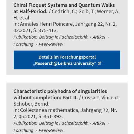
Chiral Floquet Systems and Quantum Walks
at Half-Period.
/ Cedzich, C.; Geib, T.; Werner, A.
H. et al.
in:
Annales Henri Poincare
, Jahrgang 22, Nr. 2,
02.2021, S. 375-413.
Publikation
:
Beitrag in Fachzeitschrift
›
Artikel
›
Forschung
›
Peer-Review
Details im Forschungsportal
„Research@Leibniz University“
Characteristic polyhedra of singularities
without completion: Part II.
/ Cossart, Vincent;
Schober, Bernd.
in:
Collectanea mathematica
, Jahrgang 72, Nr.
2, 05.2021, S. 351-392.
Publikation
:
Beitrag in Fachzeitschrift
›
Artikel
›
Forschung
›
Peer-Review