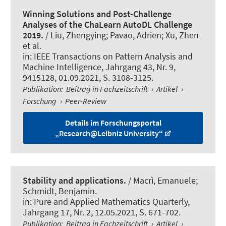
Winning Solutions and Post-Challenge
Analyses of the ChaLearn AutoDL Challenge
2019.
/ Liu, Zhengying; Pavao, Adrien; Xu, Zhen
et al.
in:
IEEE Transactions on Pattern Analysis and
Machine Intelligence
, Jahrgang 43, Nr. 9,
9415128, 01.09.2021, S. 3108-3125.
Publikation
:
Beitrag in Fachzeitschrift
›
Artikel
›
Forschung
›
Peer-Review
Details im Forschungsportal
„Research@Leibniz University“
Stability and applications.
/ Macrì, Emanuele;
Schmidt, Benjamin.
in:
Pure and Applied Mathematics Quarterly
,
Jahrgang 17, Nr. 2, 12.05.2021, S. 671-702.
Publikation
:
Beitrag in Fachzeitschrift
›
Artikel
›