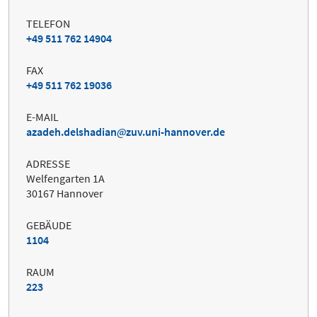
TELEFON
+49 511 762 14904
FAX
+49 511 762 19036
E-MAIL
azadeh.delshadian
zuv.uni-hannover.de
ADRESSE
Welfengarten 1A
30167 Hannover
GEBÄUDE
1104
RAUM
223