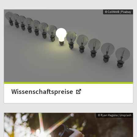
© ColiN00B | Pixabay
Wissenschafts­preise
© Ryan Magsino | Unsplash